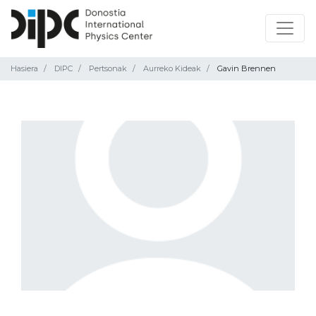
Hasiera
DIPC
Pertsonak
Aurreko Kideak
Gavin Brennen