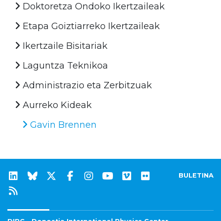
Doktoretza Ondoko Ikertzaileak
Etapa Goiztiarreko Ikertzaileak
Ikertzaile Bisitariak
Laguntza Teknikoa
Administrazio eta Zerbitzuak
Aurreko Kideak
Gavin Brennen
BULETINA