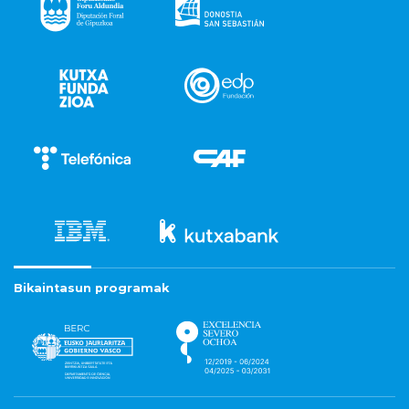
Bikaintasun programak