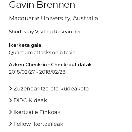
Gavin Brennen
Macquarie University, Australia
Short-stay Visiting Researcher
Ikerketa gaia
Quantum attacks on bitcoin.
Azken Check-in - Check-out datak
2018/02/27 - 2018/02/28
Zuzendaritza eta kudeaketa
DIPC Kideak
Ikertzaile Finkoak
Fellow Ikertzaileak