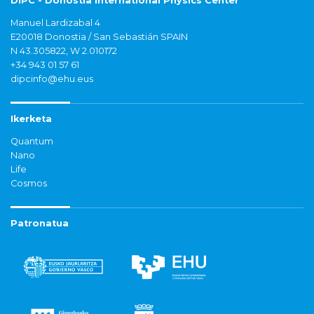
DIPC - Donostia International Physics Center
Manuel Lardizabal 4
E20018 Donostia / San Sebastián SPAIN
N 43.305822, W 2.010172
+34 943 01 57 61
dipcinfo@ehu.eus
Ikerketa
Quantum
Nano
Life
Cosmos
Patronatua