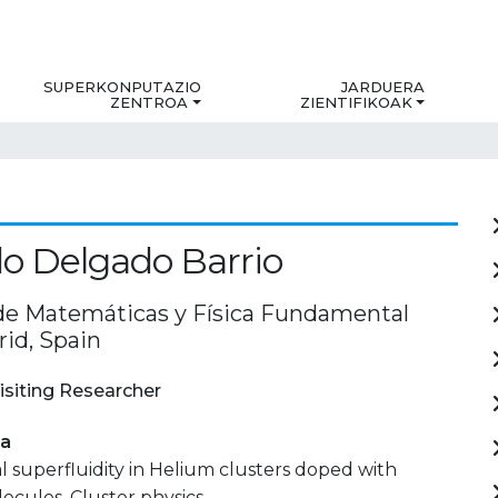
SUPERKONPUTAZIO
JARDUERA
ZENTROA
ZIENTIFIKOAK
o Delgado Barrio
 de Matemáticas y Física Fundamental
rid, Spain
isiting Researcher
ia
l superfluidity in Helium clusters doped with
ecules. Cluster physics.