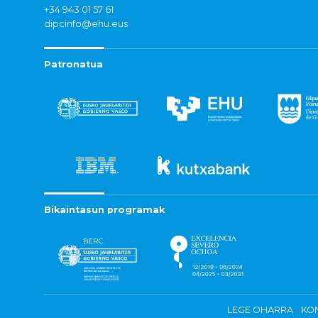
+34 943 01 57 61
dipcinfo@ehu.eus
Patronatua
Bikaintasun programak
LEGE OHARRA
KON