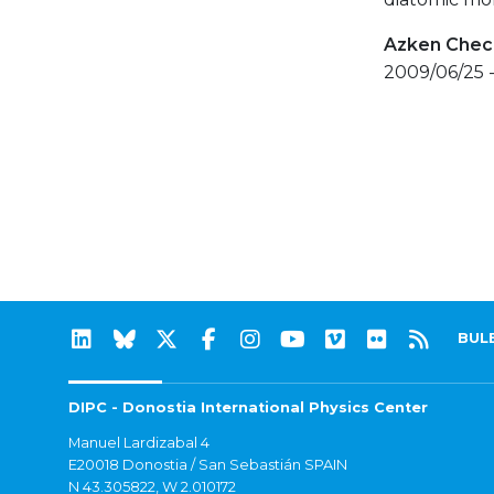
Azken Check
2009/06/25 
BUL
DIPC - Donostia International Physics Center
Manuel Lardizabal 4
E20018 Donostia / San Sebastián SPAIN
N 43.305822, W 2.010172