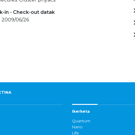
-in - Check-out datak
- 2009/06/26
ETINA
Ikerketa
Quantum
Nano
Life