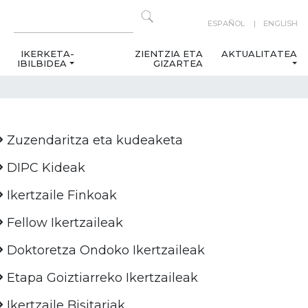
ESPAÑOL
ENGLISH
IKERKETA-
ZIENTZIA ETA
AKTUALITATEA
IBILBIDEA
GIZARTEA
Zuzendaritza eta kudeaketa
DIPC Kideak
Ikertzaile Finkoak
Fellow Ikertzaileak
Doktoretza Ondoko Ikertzaileak
Etapa Goiztiarreko Ikertzaileak
Ikertzaile Bisitariak