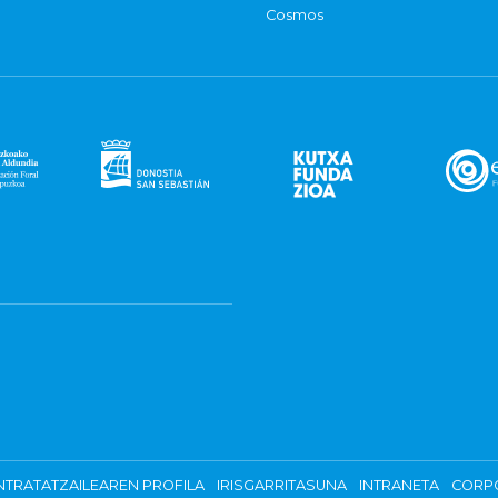
Cosmos
TRATATZAILEAREN PROFILA
IRISGARRITASUNA
INTRANETA
CORP