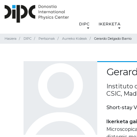
DIPC
IKERKETA
Hasiera
DIPC
Pertsonak
Aurreko Kideak
Gerardo Delgado Barrio
Gerard
Instituto
CSIC, Mad
Short-stay V
Ikerketa ga
Microscopica
diatomic mol