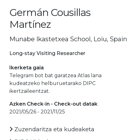
Germán Cousillas
Martínez
Munabe Ikastetxea School, Loiu, Spain
Long-stay Visiting Researcher
Ikerketa gaia
Telegram bot bat garatzea Atlas lana
kudeatzeko helburuetarako DIPC
ikertzaileentzat.
Azken Check-in - Check-out datak
2021/05/26 - 2021/11/25
Zuzendaritza eta kudeaketa