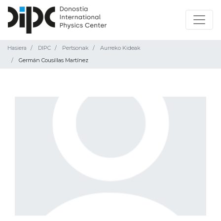
Hasiera
DIPC
Pertsonak
Aurreko Kideak
Germán Cousillas Martínez