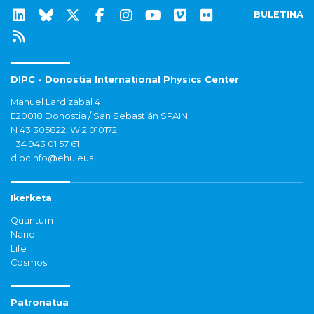
BULETINA
DIPC - Donostia International Physics Center
Manuel Lardizabal 4
E20018 Donostia / San Sebastián SPAIN
N 43.305822, W 2.010172
+34 943 01 57 61
dipcinfo@ehu.eus
Ikerketa
Quantum
Nano
Life
Cosmos
Patronatua