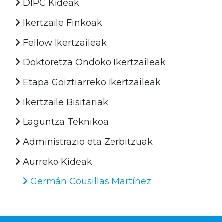
DIPC Kideak
Ikertzaile Finkoak
Fellow Ikertzaileak
Doktoretza Ondoko Ikertzaileak
Etapa Goiztiarreko Ikertzaileak
Ikertzaile Bisitariak
Laguntza Teknikoa
Administrazio eta Zerbitzuak
Aurreko Kideak
Germán Cousillas Martínez