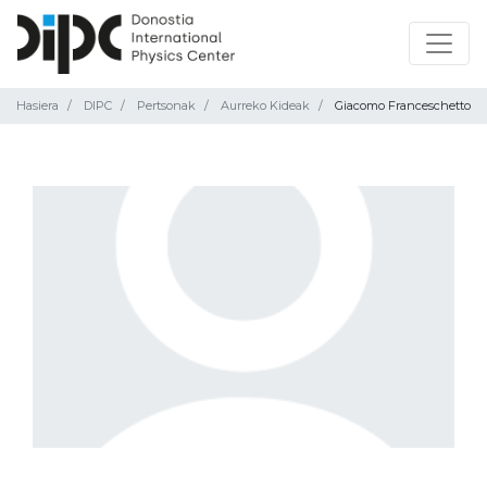
Hasiera
DIPC
Pertsonak
Aurreko Kideak
Giacomo Franceschetto