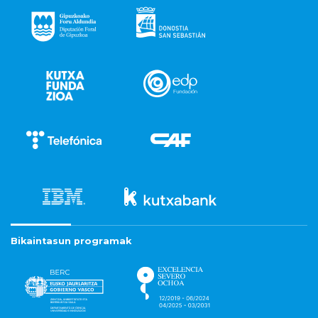
Bikaintasun programak