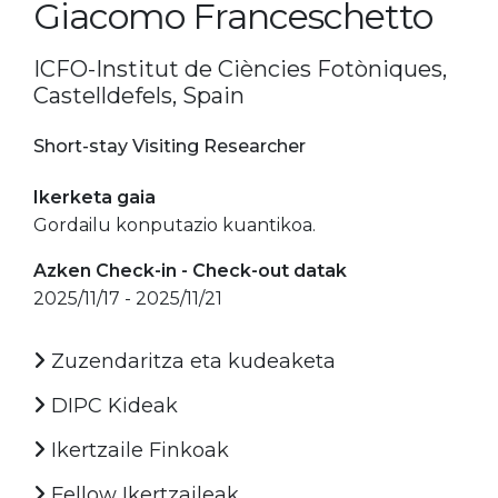
Giacomo Franceschetto
ICFO-Institut de Ciències Fotòniques,
Castelldefels, Spain
Short-stay Visiting Researcher
Ikerketa gaia
Gordailu konputazio kuantikoa.
Azken Check-in - Check-out datak
2025/11/17 - 2025/11/21
Zuzendaritza eta kudeaketa
DIPC Kideak
Ikertzaile Finkoak
Fellow Ikertzaileak