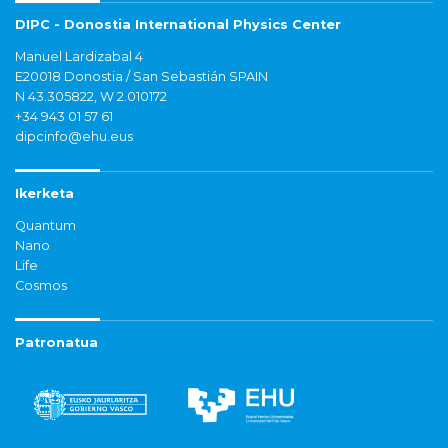
DIPC - Donostia International Physics Center
Manuel Lardizabal 4
E20018 Donostia / San Sebastián SPAIN
N 43.305822, W 2.010172
+34 943 01 57 61
dipcinfo@ehu.eus
Ikerketa
Quantum
Nano
Life
Cosmos
Patronatua