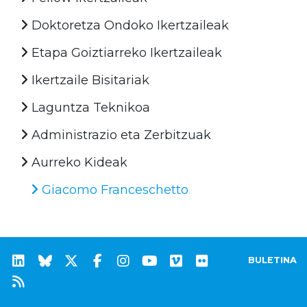
Doktoretza Ondoko Ikertzaileak
Etapa Goiztiarreko Ikertzaileak
Ikertzaile Bisitariak
Laguntza Teknikoa
Administrazio eta Zerbitzuak
Aurreko Kideak
Giacomo Franceschetto
BULETINA