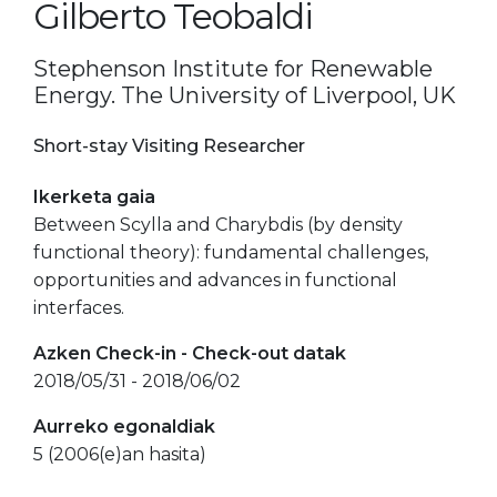
Gilberto Teobaldi
Stephenson Institute for Renewable
Energy. The University of Liverpool, UK
Short-stay Visiting Researcher
Ikerketa gaia
Between Scylla and Charybdis (by density
functional theory): fundamental challenges,
opportunities and advances in functional
interfaces.
Azken Check-in - Check-out datak
2018/05/31 - 2018/06/02
Aurreko egonaldiak
5 (2006(e)an hasita)