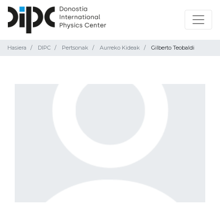
Hasiera
DIPC
Pertsonak
Aurreko Kideak
Gilberto Teobaldi