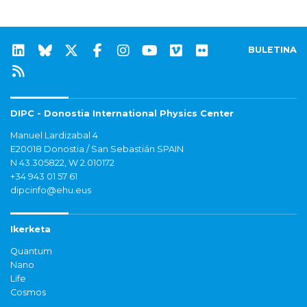
BULETINA
DIPC - Donostia International Physics Center
Manuel Lardizabal 4
E20018 Donostia / San Sebastián SPAIN
N 43.305822, W 2.010172
+34 943 01 57 61
dipcinfo@ehu.eus
Ikerketa
Quantum
Nano
Life
Cosmos