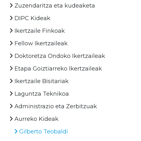
Zuzendaritza eta kudeaketa
DIPC Kideak
Ikertzaile Finkoak
Fellow Ikertzaileak
Doktoretza Ondoko Ikertzaileak
Etapa Goiztiarreko Ikertzaileak
Ikertzaile Bisitariak
Laguntza Teknikoa
Administrazio eta Zerbitzuak
Aurreko Kideak
Gilberto Teobaldi