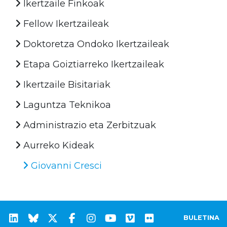
Ikertzaile Finkoak
Fellow Ikertzaileak
Doktoretza Ondoko Ikertzaileak
Etapa Goiztiarreko Ikertzaileak
Ikertzaile Bisitariak
Laguntza Teknikoa
Administrazio eta Zerbitzuak
Aurreko Kideak
Giovanni Cresci
BULETINA