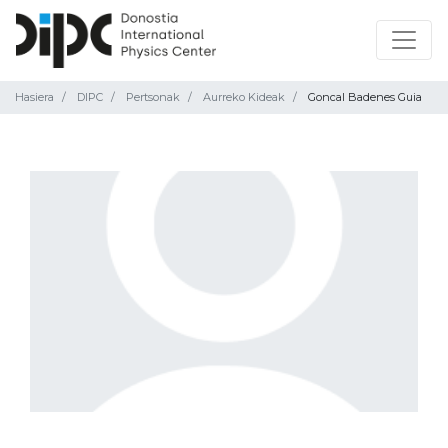
Hasiera
DIPC
Pertsonak
Aurreko Kideak
Goncal Badenes Guia