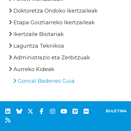
Doktoretza Ondoko Ikertzaileak
Etapa Goiztiarreko Ikertzaileak
Ikertzaile Bisitariak
Laguntza Teknikoa
Administrazio eta Zerbitzuak
Aurreko Kideak
Goncal Badenes Guia
BULETINA