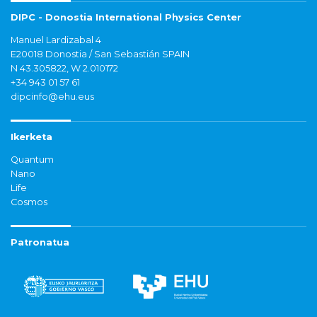
DIPC - Donostia International Physics Center
Manuel Lardizabal 4
E20018 Donostia / San Sebastián SPAIN
N 43.305822, W 2.010172
+34 943 01 57 61
dipcinfo@ehu.eus
Ikerketa
Quantum
Nano
Life
Cosmos
Patronatua