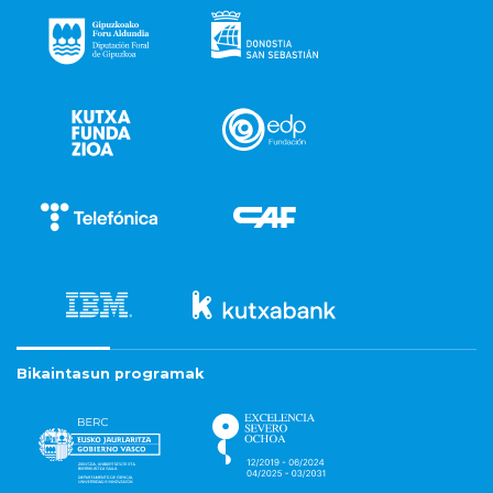
Bikaintasun programak