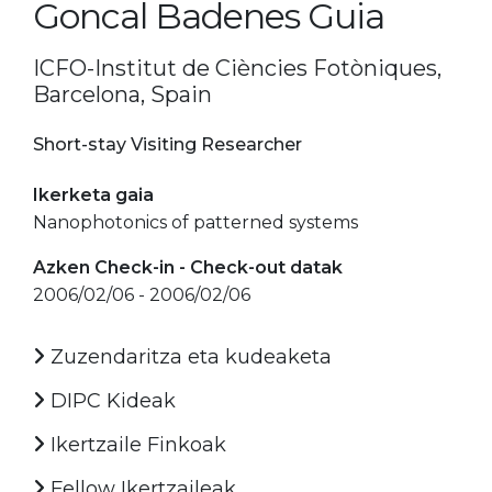
Goncal Badenes Guia
ICFO-Institut de Ciències Fotòniques,
Barcelona, Spain
Short-stay Visiting Researcher
Ikerketa gaia
Nanophotonics of patterned systems
Azken Check-in - Check-out datak
2006/02/06 - 2006/02/06
Zuzendaritza eta kudeaketa
DIPC Kideak
Ikertzaile Finkoak
Fellow Ikertzaileak