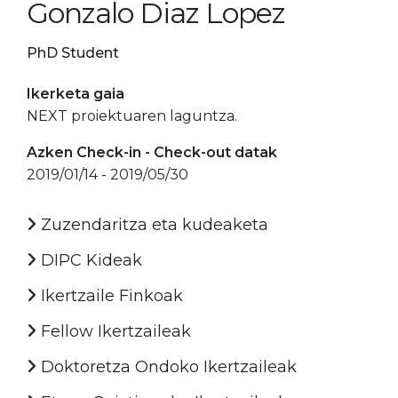
Gonzalo Diaz Lopez
PhD Student
Ikerketa gaia
NEXT proiektuaren laguntza.
Azken Check-in - Check-out datak
2019/01/14 - 2019/05/30
Zuzendaritza eta kudeaketa
DIPC Kideak
Ikertzaile Finkoak
Fellow Ikertzaileak
Doktoretza Ondoko Ikertzaileak