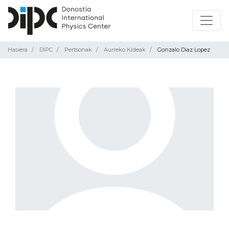
Hasiera
DIPC
Pertsonak
Aurreko Kideak
Gonzalo Diaz Lopez