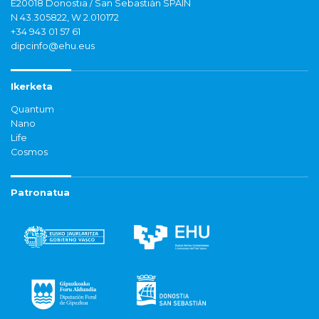
E20018 Donostia / San Sebastián SPAIN
N 43.305822, W 2.010172
+34 943 01 57 61
dipcinfo@ehu.eus
Ikerketa
Quantum
Nano
Life
Cosmos
Patronatua