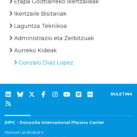
Etapa Goiztiarreko Ikertzaileak
Ikertzaile Bisitariak
Laguntza Teknikoa
Administrazio eta Zerbitzuak
Aurreko Kideak
Gonzalo Diaz Lopez
BULETINA
DIPC - Donostia International Physics Center
Manuel Lardizabal 4