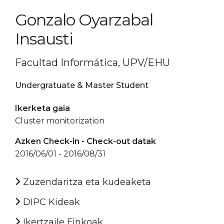
Gonzalo Oyarzabal
Insausti
Facultad Informática, UPV/EHU
Undergratuate & Master Student
Ikerketa gaia
Cluster monitorization
Azken Check-in - Check-out datak
2016/06/01 - 2016/08/31
Zuzendaritza eta kudeaketa
DIPC Kideak
Ikertzaile Finkoak