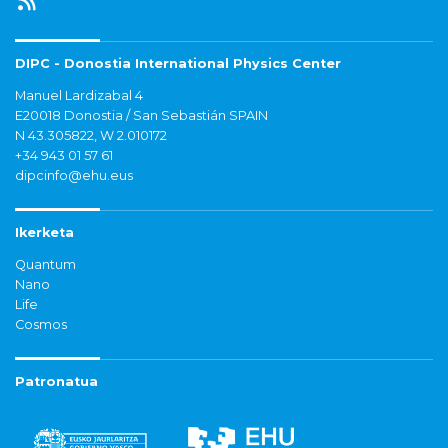
DIPC - Donostia International Physics Center
Manuel Lardizabal 4
E20018 Donostia / San Sebastián SPAIN
N 43.305822, W 2.010172
+34 943 01 57 61
dipcinfo@ehu.eus
Ikerketa
Quantum
Nano
Life
Cosmos
Patronatua