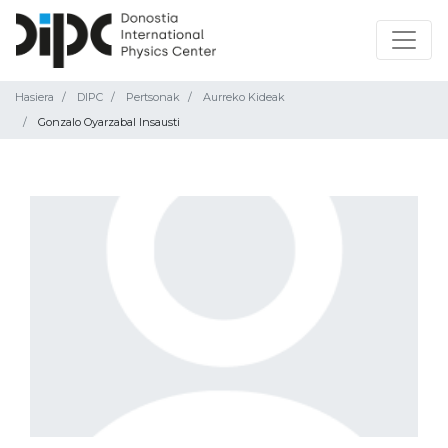
Hasiera
DIPC
Pertsonak
Aurreko Kideak
Gonzalo Oyarzabal Insausti