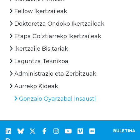
Fellow Ikertzaileak
Doktoretza Ondoko Ikertzaileak
Etapa Goiztiarreko Ikertzaileak
Ikertzaile Bisitariak
Laguntza Teknikoa
Administrazio eta Zerbitzuak
Aurreko Kideak
Gonzalo Oyarzabal Insausti
BULETINA