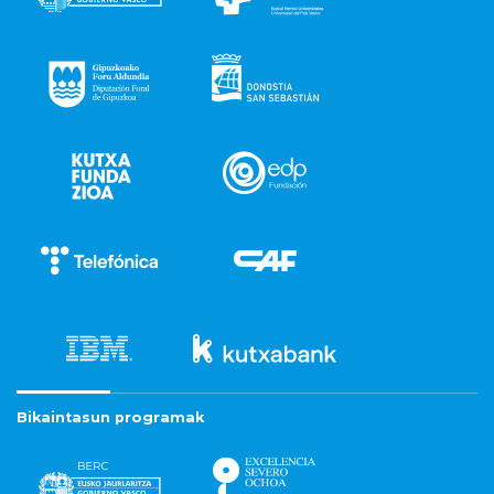
Bikaintasun programak