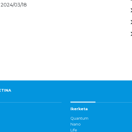
 2024/03/18
ETINA
Ikerketa
Quantum
Nano
Life