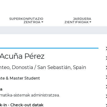
SUPERKONPUTAZIO
JARDUERA
ZENTROA
ZIENTIFIKOAK
 Acuña Pérez
nteo, Donostia / San Sebastián, Spain
te & Master Student
ia
matika-sistemak administratzea.
-in - Check-out datak