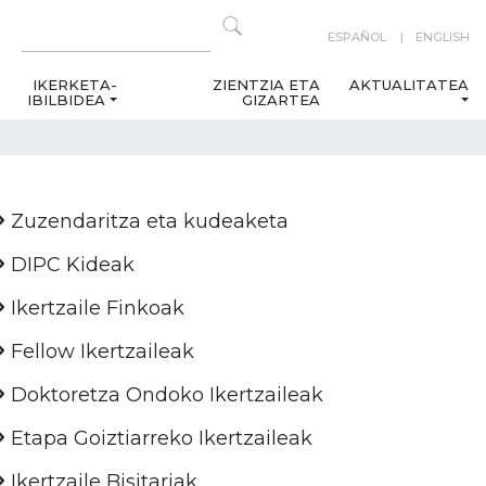
ESPAÑOL
ENGLISH
IKERKETA-
ZIENTZIA ETA
AKTUALITATEA
IBILBIDEA
GIZARTEA
Zuzendaritza eta kudeaketa
DIPC Kideak
Ikertzaile Finkoak
Fellow Ikertzaileak
Doktoretza Ondoko Ikertzaileak
Etapa Goiztiarreko Ikertzaileak
Ikertzaile Bisitariak