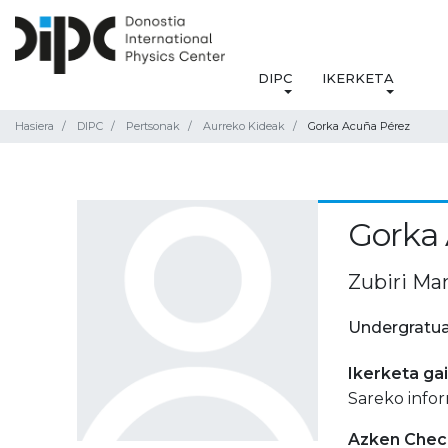
DIPC
IKERKETA
Hasiera
DIPC
Pertsonak
Aurreko Kideak
Gorka Acuña Pérez
Gorka
Zubiri Ma
Undergratua
Ikerketa ga
Sareko infor
Azken Check