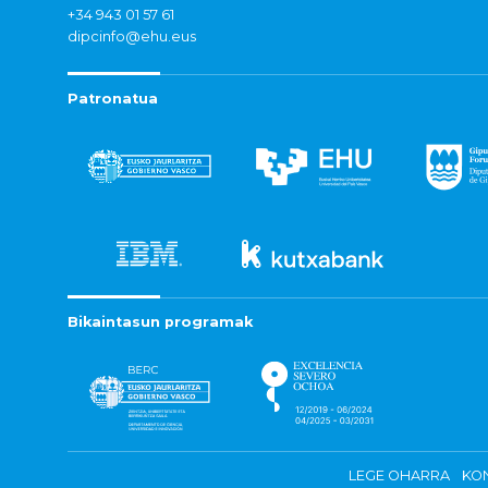
+34 943 01 57 61
dipcinfo@ehu.eus
Patronatua
Bikaintasun programak
LEGE OHARRA
KON