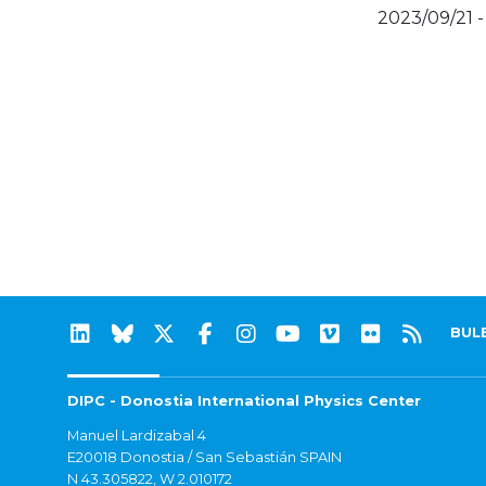
2023/09/21 -
BUL
DIPC - Donostia International Physics Center
Manuel Lardizabal 4
E20018 Donostia / San Sebastián SPAIN
N 43.305822, W 2.010172