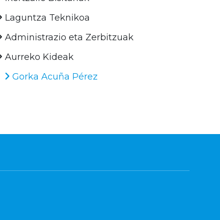
Laguntza Teknikoa
Administrazio eta Zerbitzuak
Aurreko Kideak
Gorka Acuña Pérez