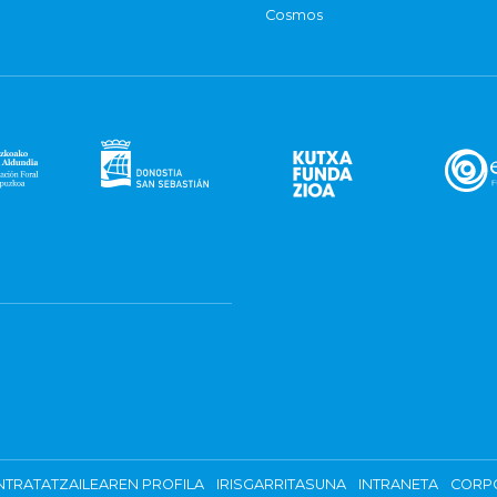
Cosmos
TRATATZAILEAREN PROFILA
IRISGARRITASUNA
INTRANETA
CORP