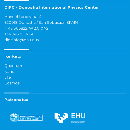
DIPC - Donostia International Physics Center
Manuel Lardizabal 4
E20018 Donostia / San Sebastián SPAIN
N 43.305822, W 2.010172
+34 943 01 57 61
dipcinfo@ehu.eus
Ikerketa
Quantum
Nano
Life
Cosmos
Patronatua