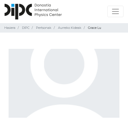
Hasiera
DIPC
Pertsonak
Aurreko Kideak
Grace Lu