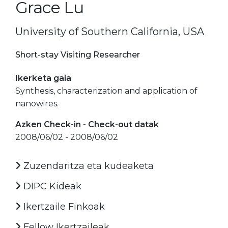
Grace Lu
University of Southern California, USA
Short-stay Visiting Researcher
Ikerketa gaia
Synthesis, characterization and application of
nanowires.
Azken Check-in - Check-out datak
2008/06/02 - 2008/06/02
Zuzendaritza eta kudeaketa
DIPC Kideak
Ikertzaile Finkoak
Fellow Ikertzaileak