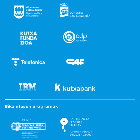
Bikaintasun programak