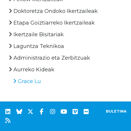
Doktoretza Ondoko Ikertzaileak
Etapa Goiztiarreko Ikertzaileak
Ikertzaile Bisitariak
Laguntza Teknikoa
Administrazio eta Zerbitzuak
Aurreko Kideak
Grace Lu
BULETINA