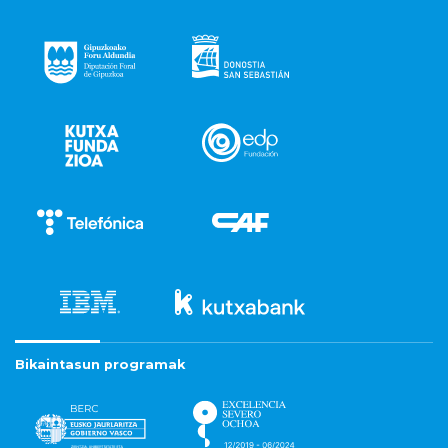
Bikaintasun programak