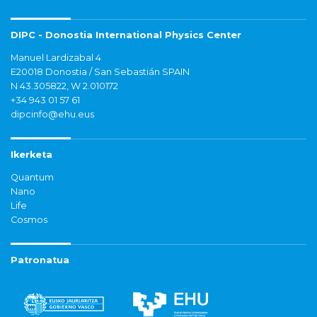
DIPC - Donostia International Physics Center
Manuel Lardizabal 4
E20018 Donostia / San Sebastián SPAIN
N 43.305822, W 2.010172
+34 943 01 57 61
dipcinfo@ehu.eus
Ikerketa
Quantum
Nano
Life
Cosmos
Patronatua