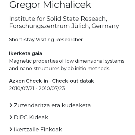
Gregor Michalicek
Institute for Solid State Reseach,
Forschungszentrum Jülich, Germany
Short-stay Visiting Researcher
Ikerketa gaia
Magnetic properties of low dimensional systems
and nano-structures by ab initio methods.
Azken Check-in - Check-out datak
2010/07/21 - 2010/07/23
Zuzendaritza eta kudeaketa
DIPC Kideak
Ikertzaile Finkoak