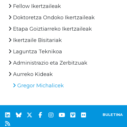
Fellow Ikertzaileak
Doktoretza Ondoko Ikertzaileak
Etapa Goiztiarreko Ikertzaileak
Ikertzaile Bisitariak
Laguntza Teknikoa
Administrazio eta Zerbitzuak
Aurreko Kideak
Gregor Michalicek
BULETINA