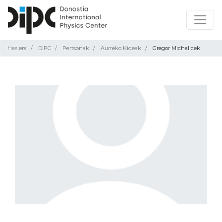
Hasiera
DIPC
Pertsonak
Aurreko Kideak
Gregor Michalicek