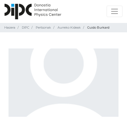
Hasiera
DIPC
Pertsonak
Aurreko Kideak
Guido Burkard