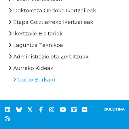
Doktoretza Ondoko Ikertzaileak
Etapa Goiztiarreko Ikertzaileak
Ikertzaile Bisitariak
Laguntza Teknikoa
Administrazio eta Zerbitzuak
Aurreko Kideak
Guido Burkard
BULETINA