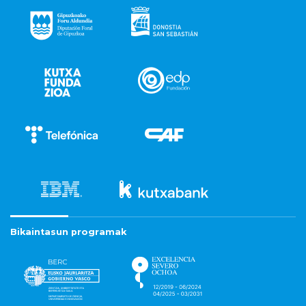
Bikaintasun programak