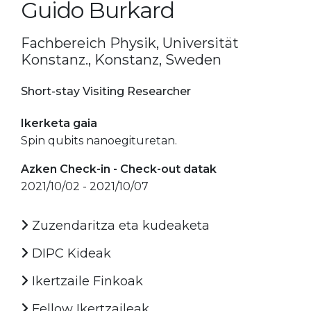
Guido Burkard
Fachbereich Physik, Universität
Konstanz., Konstanz, Sweden
Short-stay Visiting Researcher
Ikerketa gaia
Spin qubits nanoegituretan.
Azken Check-in - Check-out datak
2021/10/02 - 2021/10/07
Zuzendaritza eta kudeaketa
DIPC Kideak
Ikertzaile Finkoak
Fellow Ikertzaileak