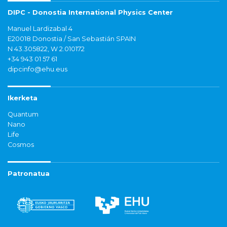
DIPC - Donostia International Physics Center
Manuel Lardizabal 4
E20018 Donostia / San Sebastián SPAIN
N 43.305822, W 2.010172
+34 943 01 57 61
dipcinfo@ehu.eus
Ikerketa
Quantum
Nano
Life
Cosmos
Patronatua