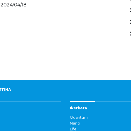
 2024/04/18
ETINA
Ikerketa
Quantum
Nano
Life