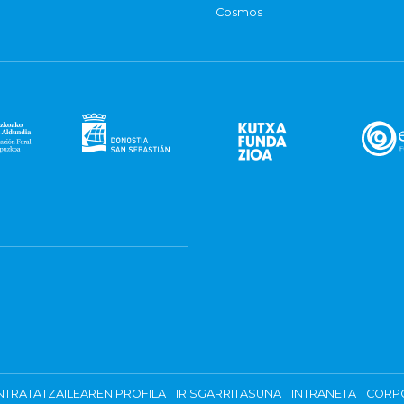
Cosmos
TRATATZAILEAREN PROFILA
IRISGARRITASUNA
INTRANETA
CORP