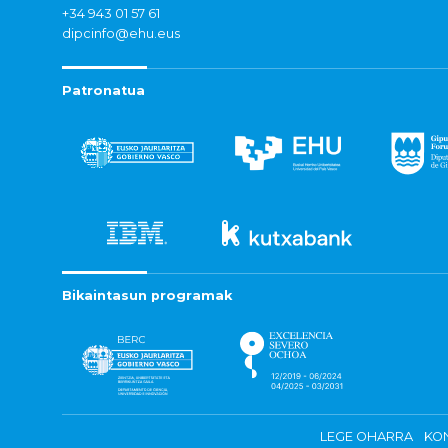
+34 943 01 57 61
dipcinfo@ehu.eus
Patronatua
Bikaintasun programak
LEGE OHARRA
KON