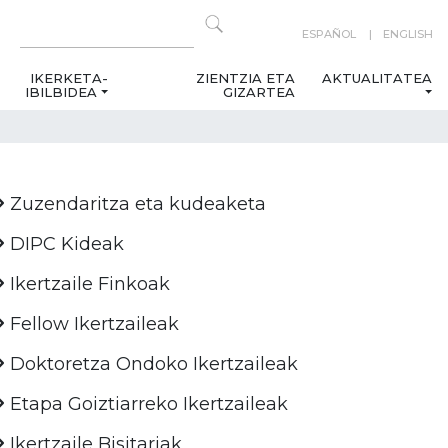
ESPAÑOL
ENGLISH
IKERKETA-
ZIENTZIA ETA
AKTUALITATEA
IBILBIDEA
GIZARTEA
Zuzendaritza eta kudeaketa
DIPC Kideak
Ikertzaile Finkoak
Fellow Ikertzaileak
Doktoretza Ondoko Ikertzaileak
Etapa Goiztiarreko Ikertzaileak
Ikertzaile Bisitariak