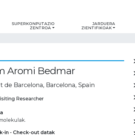
SUPERKONPUTAZIO
JARDUERA
ZENTROA
ZIENTIFIKOAK
em Aromi Bedmar
t de Barcelona, Barcelona, Spain
isiting Researcher
ia
 molekulak.
-in - Check-out datak