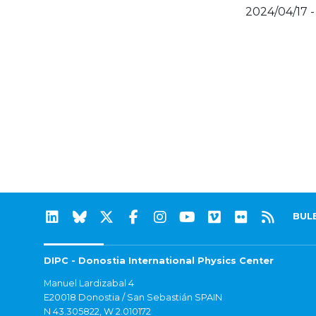
2024/04/17 -
BUL
DIPC - Donostia International Physics Center
Manuel Lardizabal 4
E20018 Donostia / San Sebastián SPAIN
N 43.305822, W 2.010172