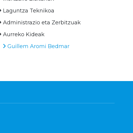
Laguntza Teknikoa
Administrazio eta Zerbitzuak
Aurreko Kideak
Guillem Aromi Bedmar