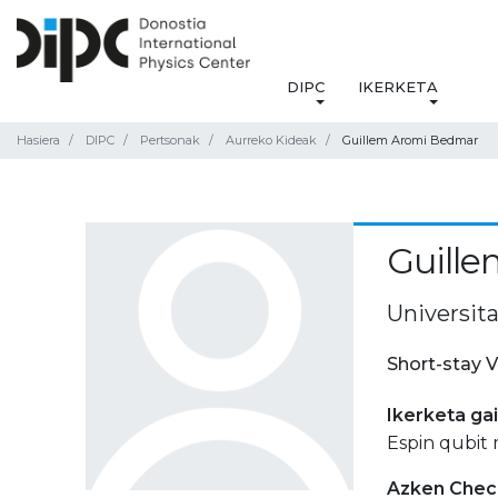
DIPC
IKERKETA
Hasiera
DIPC
Pertsonak
Aurreko Kideak
Guillem Aromi Bedmar
Guill
Universita
Short-stay V
Ikerketa ga
Espin qubit
Azken Check