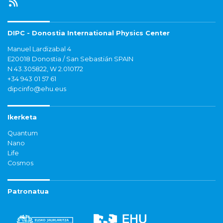
DIPC - Donostia International Physics Center
Manuel Lardizabal 4
E20018 Donostia / San Sebastián SPAIN
N 43.305822, W 2.010172
+34 943 01 57 61
dipcinfo@ehu.eus
Ikerketa
Quantum
Nano
Life
Cosmos
Patronatua