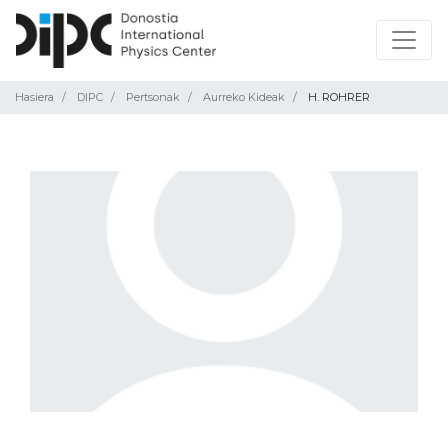
Hasiera
DIPC
Pertsonak
Aurreko Kideak
H. ROHRER