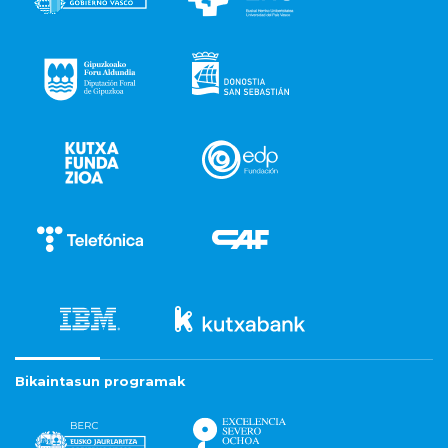
Bikaintasun programak