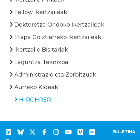
Fellow Ikertzaileak
Doktoretza Ondoko Ikertzaileak
Etapa Goiztiarreko Ikertzaileak
Ikertzaile Bisitariak
Laguntza Teknikoa
Administrazio eta Zerbitzuak
Aurreko Kideak
H. ROHRER
BULETINA