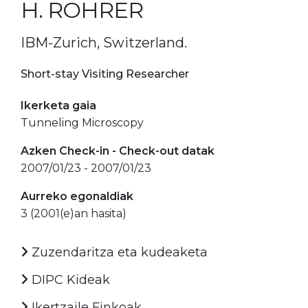
H. ROHRER
IBM-Zurich, Switzerland.
Short-stay Visiting Researcher
Ikerketa gaia
Tunneling Microscopy
Azken Check-in - Check-out datak
2007/01/23 - 2007/01/23
Aurreko egonaldiak
3 (2001(e)an hasita)
Zuzendaritza eta kudeaketa
DIPC Kideak
Ikertzaile Finkoak