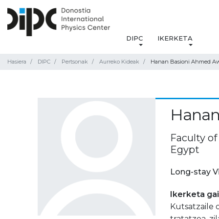
DIPC
IKERKETA
Hasiera
DIPC
Pertsonak
Aurreko Kideak
Hanan Basioni Ahmed Aw
Hanan
Faculty of
Egypt
Long-stay V
Ikerketa ga
Kutsatzaile
tratatzea, z