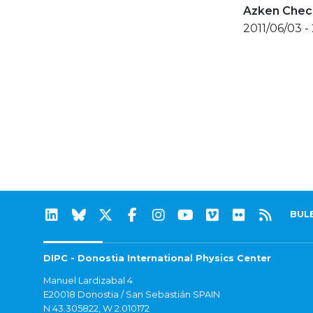
Azken Check
2011/06/03 -
BUL
DIPC - Donostia International Physics Center
Manuel Lardizabal 4
E20018 Donostia / San Sebastián SPAIN
N 43.305822, W 2.010172