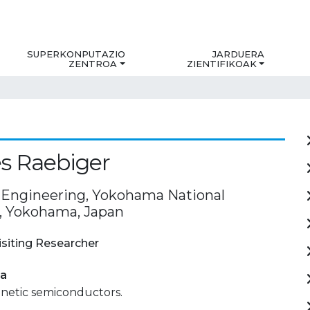
SUPERKONPUTAZIO
JARDUERA
ZENTROA
ZIENTIFIKOAK
s Raebiger
f Engineering, Yokohama National
y, Yokohama, Japan
isiting Researcher
ia
netic semiconductors.