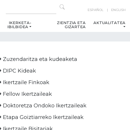
ESPAÑOL
ENGLISH
IKERKETA-
ZIENTZIA ETA
AKTUALITATEA
IBILBIDEA
GIZARTEA
Zuzendaritza eta kudeaketa
DIPC Kideak
Ikertzaile Finkoak
Fellow Ikertzaileak
Doktoretza Ondoko Ikertzaileak
Etapa Goiztiarreko Ikertzaileak
Ikertzaile Bisitariak