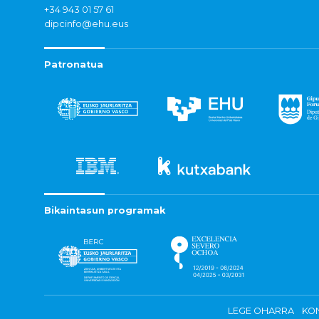
+34 943 01 57 61
dipcinfo@ehu.eus
Patronatua
Bikaintasun programak
LEGE OHARRA
KON