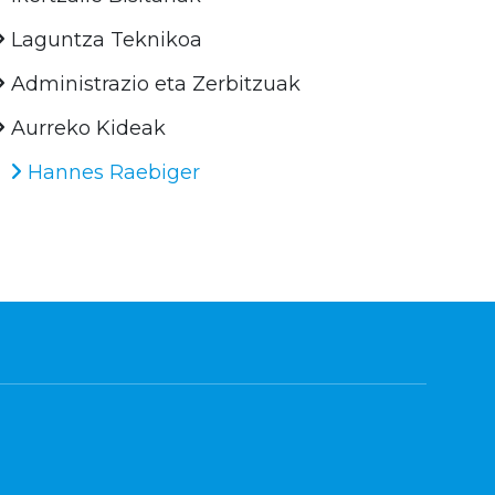
Laguntza Teknikoa
Administrazio eta Zerbitzuak
Aurreko Kideak
Hannes Raebiger