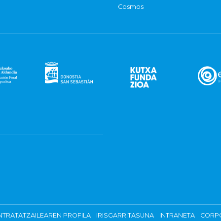
Cosmos
TRATATZAILEAREN PROFILA
IRISGARRITASUNA
INTRANETA
CORP