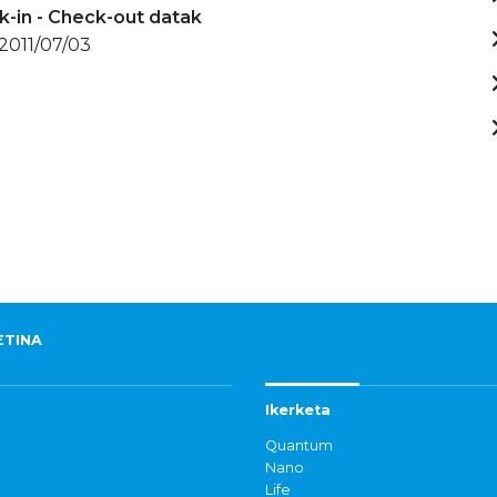
-in - Check-out datak
 2011/07/03
ETINA
Ikerketa
Quantum
Nano
Life