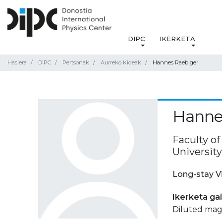
DIPC
IKERKETA
Hasiera
DIPC
Pertsonak
Aurreko Kideak
Hannes Raebiger
Hanne
Faculty o
Universit
Long-stay V
Ikerketa ga
Diluted mag