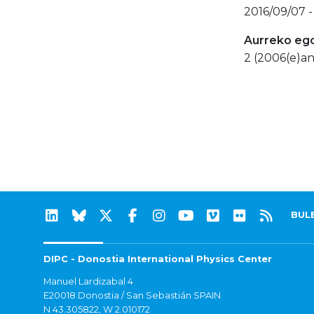
2016/09/07 -
Aurreko eg
2 (2006(e)an
BUL
DIPC - Donostia International Physics Center
Manuel Lardizabal 4
E20018 Donostia / San Sebastián SPAIN
N 43.305822, W 2.010172