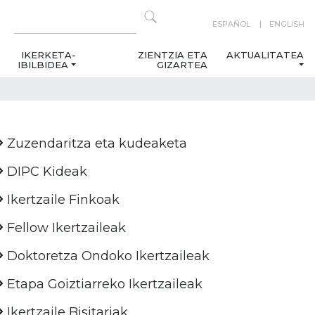
ESPAÑOL
ENGLISH
IKERKETA-
ZIENTZIA ETA
AKTUALITATEA
IBILBIDEA
GIZARTEA
Zuzendaritza eta kudeaketa
DIPC Kideak
Ikertzaile Finkoak
Fellow Ikertzaileak
Doktoretza Ondoko Ikertzaileak
Etapa Goiztiarreko Ikertzaileak
Ikertzaile Bisitariak