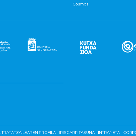
Cosmos
TRATATZAILEAREN PROFILA
IRISGARRITASUNA
INTRANETA
CORP