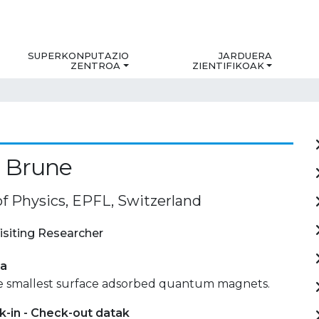
SUPERKONPUTAZIO
JARDUERA
ZENTROA
ZIENTIFIKOAK
d Brune
of Physics, EPFL, Switzerland
isiting Researcher
ia
he smallest surface adsorbed quantum magnets.
-in - Check-out datak