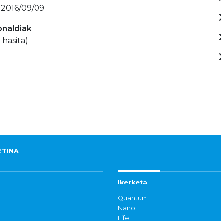
 2016/09/09
onaldiak
 hasita)
ETINA
Ikerketa
Quantum
Nano
Life