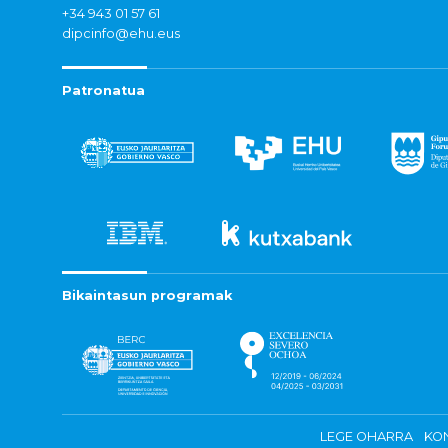
+34 943 01 57 61
dipcinfo@ehu.eus
Patronatua
Bikaintasun programak
LEGE OHARRA
KON