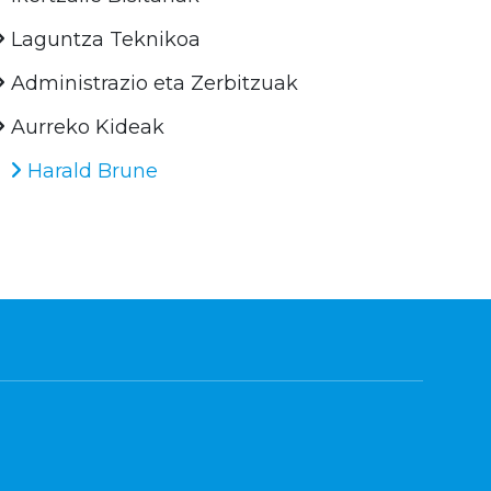
Laguntza Teknikoa
Administrazio eta Zerbitzuak
Aurreko Kideak
Harald Brune