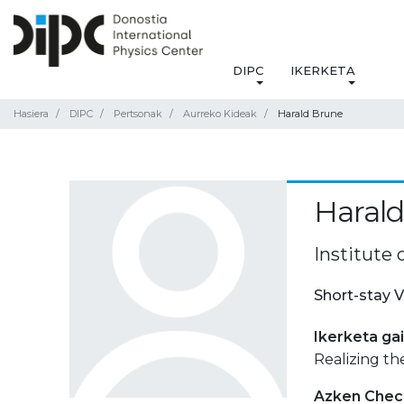
DIPC
IKERKETA
Hasiera
DIPC
Pertsonak
Aurreko Kideak
Harald Brune
Haral
Institute 
Short-stay V
Ikerketa ga
Realizing t
Azken Check