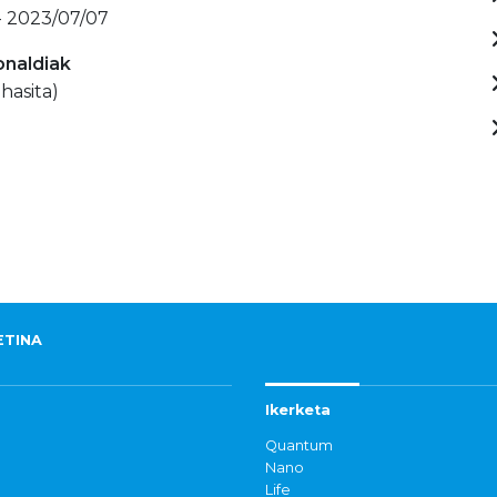
- 2023/07/07
onaldiak
hasita)
ETINA
Ikerketa
Quantum
Nano
Life