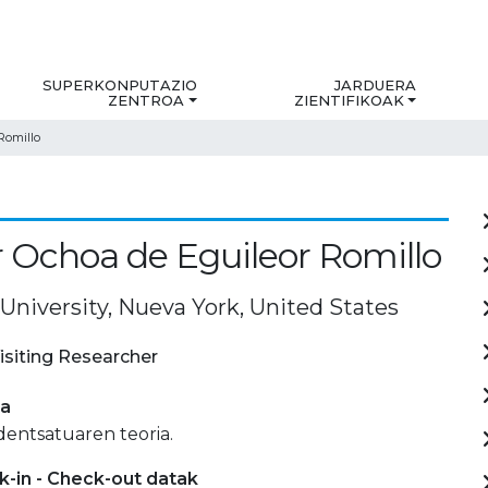
SUPERKONPUTAZIO
JARDUERA
ZENTROA
ZIENTIFIKOAK
Romillo
 Ochoa de Eguileor Romillo
University, Nueva York, United States
isiting Researcher
ia
dentsatuaren teoria.
-in - Check-out datak