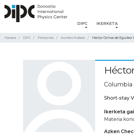
DIPC
IKERKETA
Hasiera
DIPC
Pertsonak
Aurreko Kideak
Héctor Ochoa de Eguileor 
Héctor
Columbia 
Short-stay V
Ikerketa ga
Materia kon
Azken Check