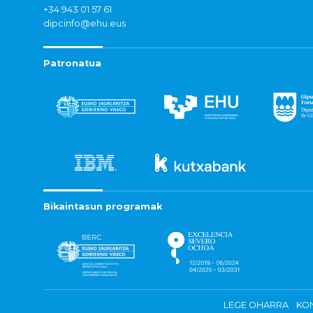
+34 943 01 57 61
dipcinfo@ehu.eus
Patronatua
Bikaintasun programak
LEGE OHARRA
KON