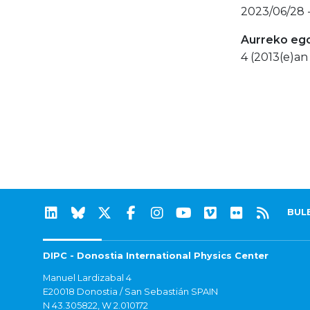
2023/06/28 
Aurreko eg
4 (2013(e)an 
BUL
DIPC - Donostia International Physics Center
Manuel Lardizabal 4
E20018 Donostia / San Sebastián SPAIN
N 43.305822, W 2.010172