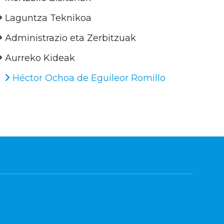
Laguntza Teknikoa
Administrazio eta Zerbitzuak
Aurreko Kideak
Héctor Ochoa de Eguileor Romillo