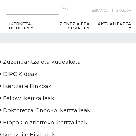
ESPAÑOL
ENGLISH
IKERKETA-
ZIENTZIA ETA
AKTUALITATEA
IBILBIDEA
GIZARTEA
Zuzendaritza eta kudeaketa
DIPC Kideak
Ikertzaile Finkoak
Fellow Ikertzaileak
Doktoretza Ondoko Ikertzaileak
Etapa Goiztiarreko Ikertzaileak
Ikertzaile Bisitariak