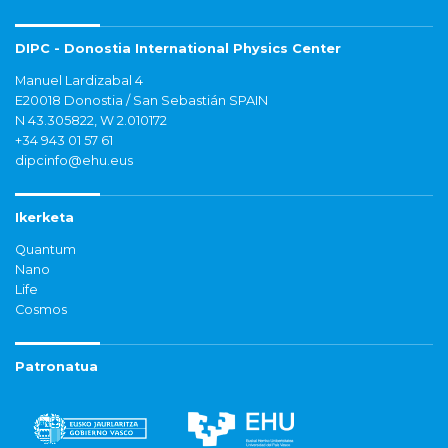
DIPC - Donostia International Physics Center
Manuel Lardizabal 4
E20018 Donostia / San Sebastián SPAIN
N 43.305822, W 2.010172
+34 943 01 57 61
dipcinfo@ehu.eus
Ikerketa
Quantum
Nano
Life
Cosmos
Patronatua