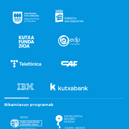
Bikaintasun programak