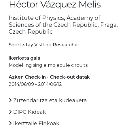
Héctor Vázquez Melis
Institute of Physics, Academy of
Sciences of the Czech Republic, Praga,
Czech Republic
Short-stay Visiting Researcher
Ikerketa gaia
Modelling single molecule circuits.
Azken Check-in - Check-out datak
2014/06/09 - 2014/06/12
Zuzendaritza eta kudeaketa
DIPC Kideak
Ikertzaile Finkoak