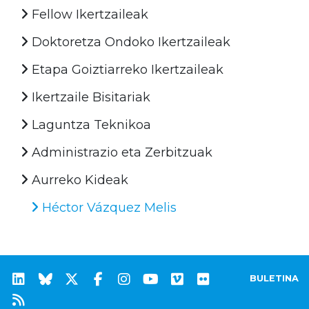
Fellow Ikertzaileak
Doktoretza Ondoko Ikertzaileak
Etapa Goiztiarreko Ikertzaileak
Ikertzaile Bisitariak
Laguntza Teknikoa
Administrazio eta Zerbitzuak
Aurreko Kideak
Héctor Vázquez Melis
BULETINA