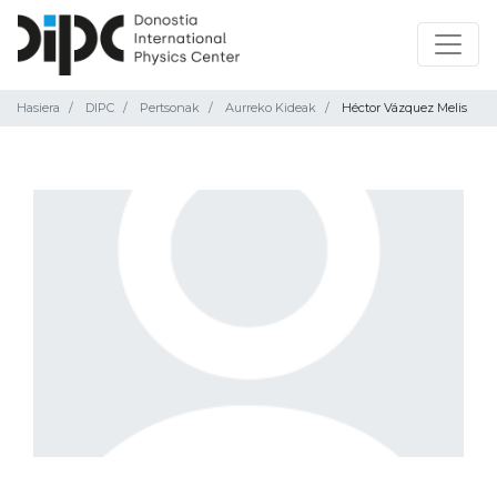
Hasiera
DIPC
Pertsonak
Aurreko Kideak
Héctor Vázquez Melis