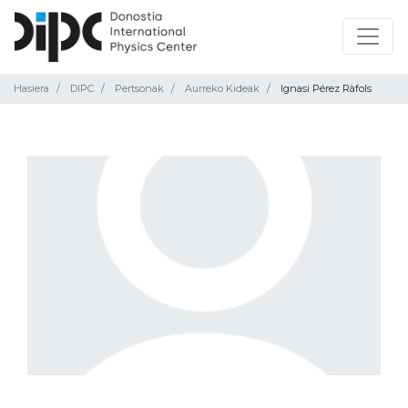
Hasiera
DIPC
Pertsonak
Aurreko Kideak
Ignasi Pérez Ràfols