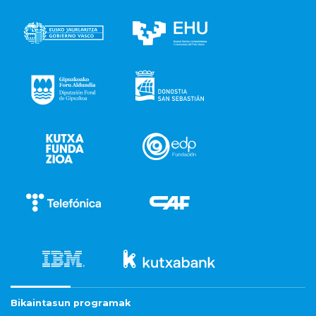
Bikaintasun programak