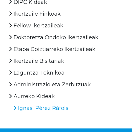
DIPC Kideak
Ikertzaile Finkoak
Fellow Ikertzaileak
Doktoretza Ondoko Ikertzaileak
Etapa Goiztiarreko Ikertzaileak
Ikertzaile Bisitariak
Laguntza Teknikoa
Administrazio eta Zerbitzuak
Aurreko Kideak
Ignasi Pérez Ràfols