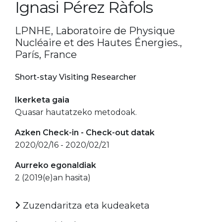
Ignasi Pérez Ràfols
LPNHE, Laboratoire de Physique
Nucléaire et des Hautes Énergies.,
París, France
Short-stay Visiting Researcher
Ikerketa gaia
Quasar hautatzeko metodoak.
Azken Check-in - Check-out datak
2020/02/16 - 2020/02/21
Aurreko egonaldiak
2 (2019(e)an hasita)
Zuzendaritza eta kudeaketa