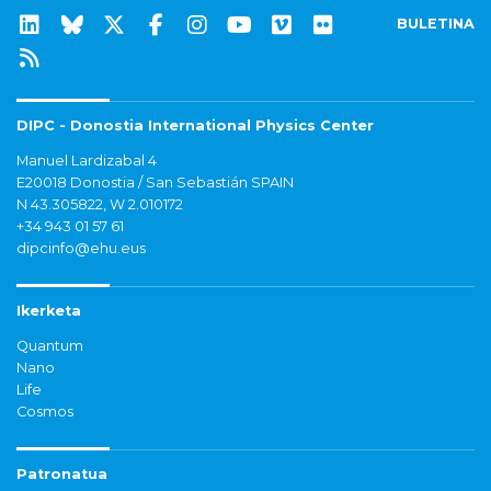
BULETINA
DIPC - Donostia International Physics Center
Manuel Lardizabal 4
E20018 Donostia / San Sebastián SPAIN
N 43.305822, W 2.010172
+34 943 01 57 61
dipcinfo@ehu.eus
Ikerketa
Quantum
Nano
Life
Cosmos
Patronatua