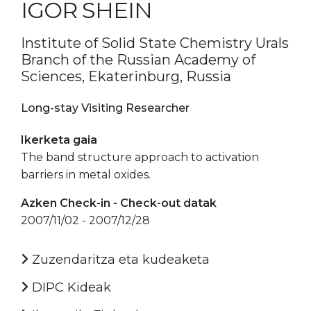
IGOR SHEIN
Institute of Solid State Chemistry Urals
Branch of the Russian Academy of
Sciences, Ekaterinburg, Russia
Long-stay Visiting Researcher
Ikerketa gaia
The band structure approach to activation
barriers in metal oxides.
Azken Check-in - Check-out datak
2007/11/02 - 2007/12/28
Zuzendaritza eta kudeaketa
DIPC Kideak