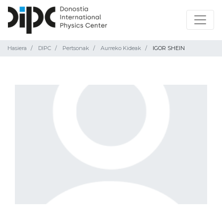
Hasiera
DIPC
Pertsonak
Aurreko Kideak
IGOR SHEIN