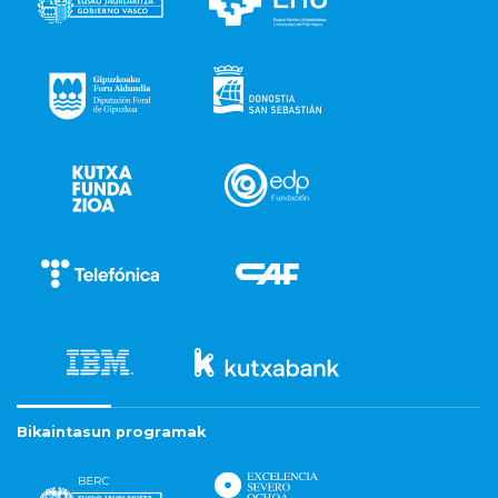
Bikaintasun programak