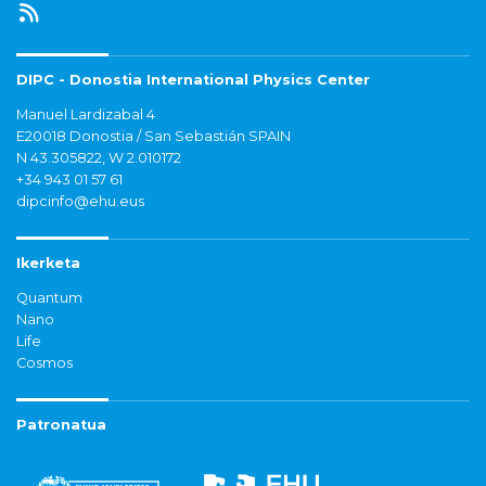
DIPC - Donostia International Physics Center
Manuel Lardizabal 4
E20018 Donostia / San Sebastián SPAIN
N 43.305822, W 2.010172
+34 943 01 57 61
dipcinfo@ehu.eus
Ikerketa
Quantum
Nano
Life
Cosmos
Patronatua