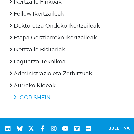
Ikertzaile Finkoak
Fellow Ikertzaileak
Doktoretza Ondoko Ikertzaileak
Etapa Goiztiarreko Ikertzaileak
Ikertzaile Bisitariak
Laguntza Teknikoa
Administrazio eta Zerbitzuak
Aurreko Kideak
IGOR SHEIN
BULETINA