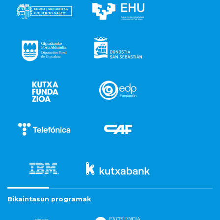
Bikaintasun programak