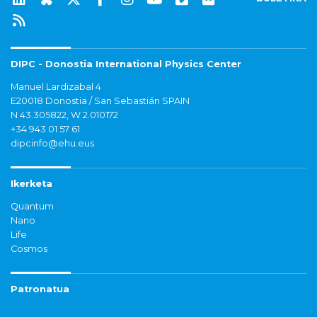
DIPC - Donostia International Physics Center
Manuel Lardizabal 4
E20018 Donostia / San Sebastián SPAIN
N 43.305822, W 2.010172
+34 943 01 57 61
dipcinfo@ehu.eus
Ikerketa
Quantum
Nano
Life
Cosmos
Patronatua