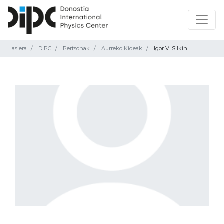
Hasiera
DIPC
Pertsonak
Aurreko Kideak
Igor V. Silkin