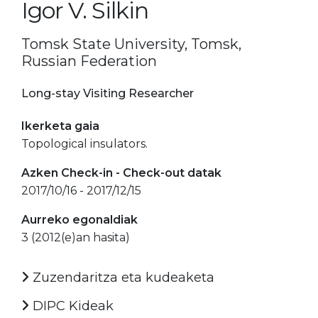
Igor V. Silkin
Tomsk State University, Tomsk,
Russian Federation
Long-stay Visiting Researcher
Ikerketa gaia
Topological insulators.
Azken Check-in - Check-out datak
2017/10/16 - 2017/12/15
Aurreko egonaldiak
3 (2012(e)an hasita)
Zuzendaritza eta kudeaketa
DIPC Kideak