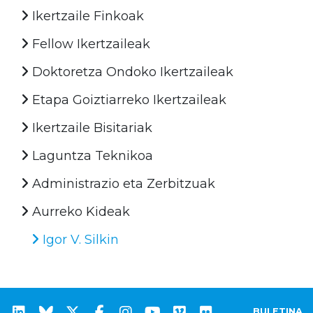
Ikertzaile Finkoak
Fellow Ikertzaileak
Doktoretza Ondoko Ikertzaileak
Etapa Goiztiarreko Ikertzaileak
Ikertzaile Bisitariak
Laguntza Teknikoa
Administrazio eta Zerbitzuak
Aurreko Kideak
Igor V. Silkin
BULETINA