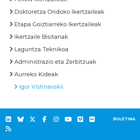
Doktoretza Ondoko Ikertzaileak
Etapa Goiztiarreko Ikertzaileak
Ikertzaile Bisitariak
Laguntza Teknikoa
Administrazio eta Zerbitzuak
Aurreko Kideak
Igor Vishnevskii
BULETINA