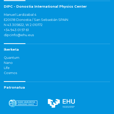
DIPC - Donostia International Physics Center
Manuel Lardizabal 4
E20018 Donostia / San Sebastián SPAIN
N 43.305822, W 2.010172
+34 943 01 57 61
dipcinfo@ehu.eus
Ikerketa
Quantum
Nano
Life
Cosmos
Patronatua