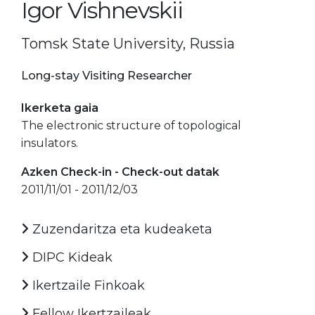
Igor Vishnevskii
Tomsk State University, Russia
Long-stay Visiting Researcher
Ikerketa gaia
The electronic structure of topological
insulators.
Azken Check-in - Check-out datak
2011/11/01 - 2011/12/03
Zuzendaritza eta kudeaketa
DIPC Kideak
Ikertzaile Finkoak
Fellow Ikertzaileak