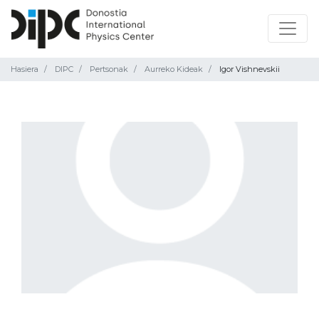
Hasiera
DIPC
Pertsonak
Aurreko Kideak
Igor Vishnevskii