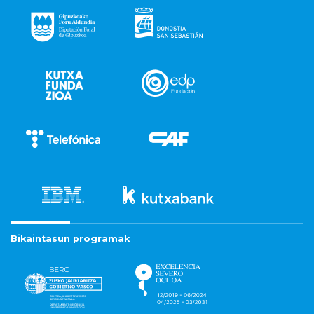
Bikaintasun programak