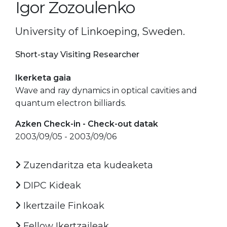
Igor Zozoulenko
University of Linkoeping, Sweden.
Short-stay Visiting Researcher
Ikerketa gaia
Wave and ray dynamics in optical cavities and
quantum electron billiards.
Azken Check-in - Check-out datak
2003/09/05 - 2003/09/06
Zuzendaritza eta kudeaketa
DIPC Kideak
Ikertzaile Finkoak
Fellow Ikertzaileak