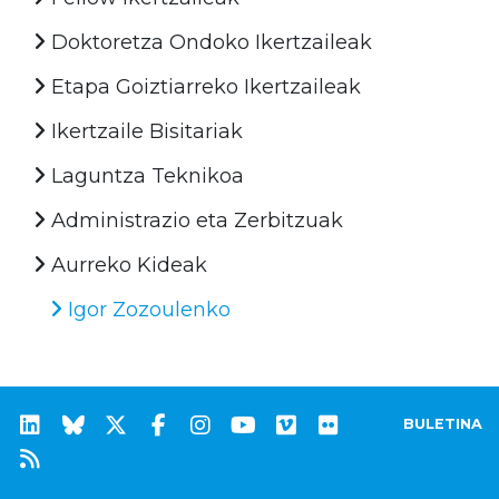
Doktoretza Ondoko Ikertzaileak
Etapa Goiztiarreko Ikertzaileak
Ikertzaile Bisitariak
Laguntza Teknikoa
Administrazio eta Zerbitzuak
Aurreko Kideak
Igor Zozoulenko
BULETINA