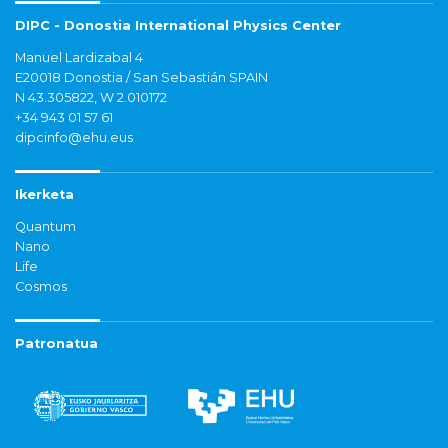
DIPC - Donostia International Physics Center
Manuel Lardizabal 4
E20018 Donostia / San Sebastián SPAIN
N 43.305822, W 2.010172
+34 943 01 57 61
dipcinfo@ehu.eus
Ikerketa
Quantum
Nano
Life
Cosmos
Patronatua