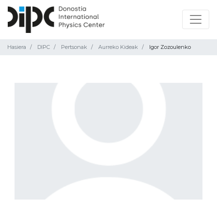
Hasiera
DIPC
Pertsonak
Aurreko Kideak
Igor Zozoulenko