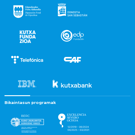
Bikaintasun programak