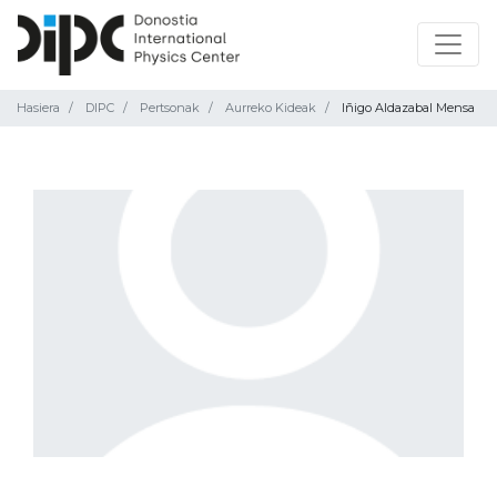
Hasiera
DIPC
Pertsonak
Aurreko Kideak
Iñigo Aldazabal Mensa