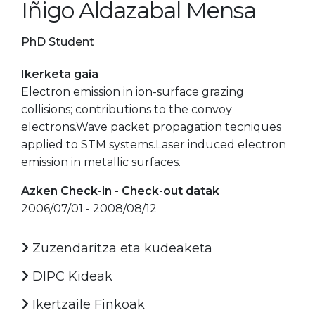
Iñigo Aldazabal Mensa
PhD Student
Ikerketa gaia
Electron emission in ion-surface grazing
collisions; contributions to the convoy
electrons.Wave packet propagation tecniques
applied to STM systems.Laser induced electron
emission in metallic surfaces.
Azken Check-in - Check-out datak
2006/07/01 - 2008/08/12
Zuzendaritza eta kudeaketa
DIPC Kideak
Ikertzaile Finkoak