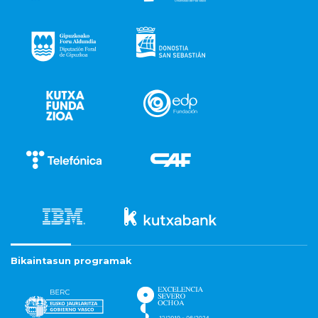
Bikaintasun programak