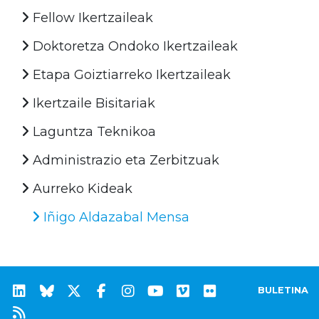
Fellow Ikertzaileak
Doktoretza Ondoko Ikertzaileak
Etapa Goiztiarreko Ikertzaileak
Ikertzaile Bisitariak
Laguntza Teknikoa
Administrazio eta Zerbitzuak
Aurreko Kideak
Iñigo Aldazabal Mensa
BULETINA