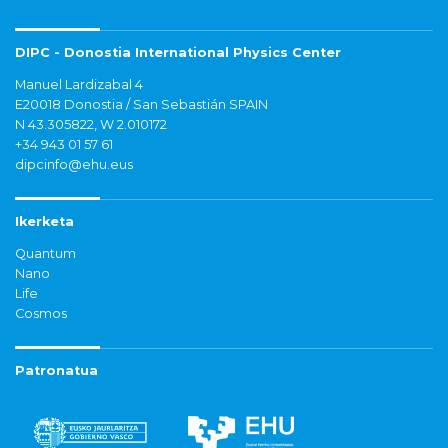
DIPC - Donostia International Physics Center
Manuel Lardizabal 4
E20018 Donostia / San Sebastián SPAIN
N 43.305822, W 2.010172
+34 943 01 57 61
dipcinfo@ehu.eus
Ikerketa
Quantum
Nano
Life
Cosmos
Patronatua