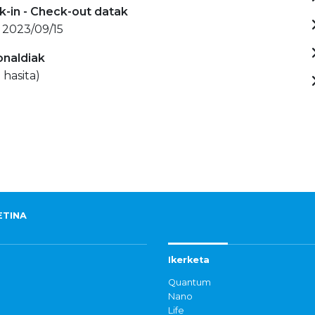
-in - Check-out datak
 2023/09/15
onaldiak
 hasita)
ETINA
Ikerketa
Quantum
Nano
Life