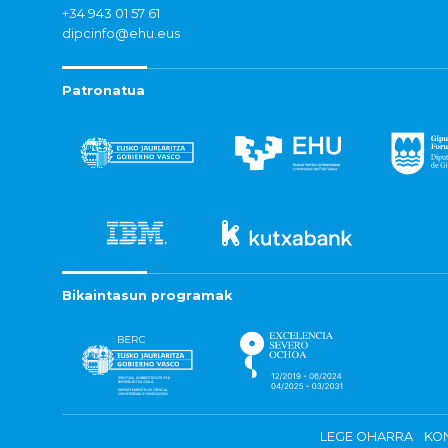
+34 943 01 57 61
dipcinfo@ehu.eus
Patronatua
Bikaintasun programak
LEGE OHARRA
KON