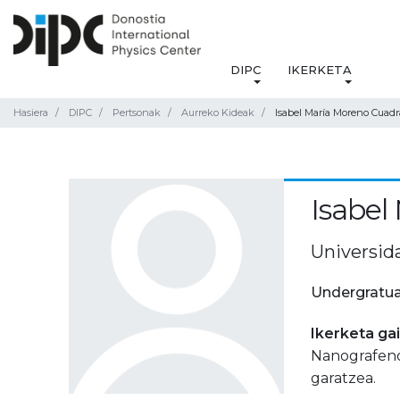
DIPC
IKERKETA
Hasiera
DIPC
Pertsonak
Aurreko Kideak
Isabel María Moreno Cuad
Isabel
Universid
Undergratua
Ikerketa ga
Nanografenoe
garatzea.