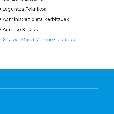
Laguntza Teknikoa
Administrazio eta Zerbitzuak
Aurreko Kideak
Isabel María Moreno Cuadrado