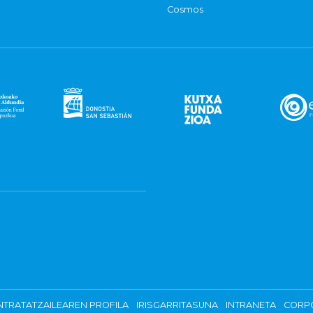
Cosmos
TRATATZAILEAREN PROFILA
IRISGARRITASUNA
INTRANETA
CORP