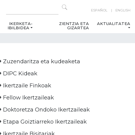
ESPAÑOL
ENGLISH
IKERKETA-
ZIENTZIA ETA
AKTUALITATEA
IBILBIDEA
GIZARTEA
Zuzendaritza eta kudeaketa
DIPC Kideak
Ikertzaile Finkoak
Fellow Ikertzaileak
Doktoretza Ondoko Ikertzaileak
Etapa Goiztiarreko Ikertzaileak
Ikertzaile Bisitariak