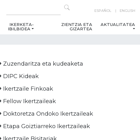
ESPAÑOL
ENGLISH
IKERKETA-
ZIENTZIA ETA
AKTUALITATEA
IBILBIDEA
GIZARTEA
Zuzendaritza eta kudeaketa
DIPC Kideak
Ikertzaile Finkoak
Fellow Ikertzaileak
Doktoretza Ondoko Ikertzaileak
Etapa Goiztiarreko Ikertzaileak
Ikertzaile Bisitariak