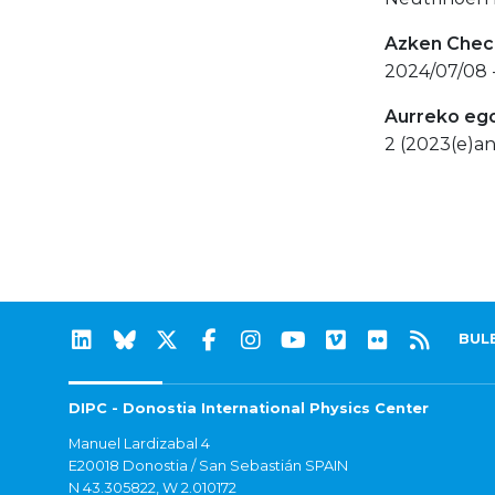
Azken Check
2024/07/08 
Aurreko eg
2 (2023(e)an
BUL
DIPC - Donostia International Physics Center
Manuel Lardizabal 4
E20018 Donostia / San Sebastián SPAIN
N 43.305822, W 2.010172