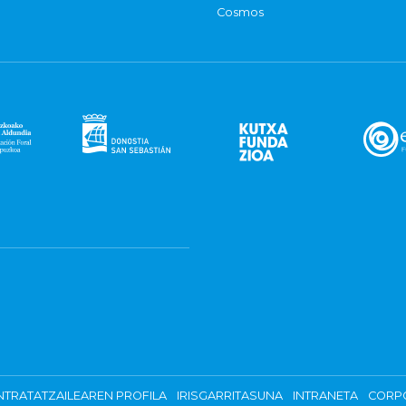
Cosmos
TRATATZAILEAREN PROFILA
IRISGARRITASUNA
INTRANETA
CORP