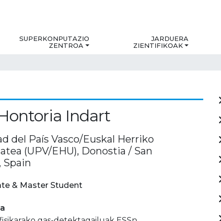
SUPERKONPUTAZIO
JARDUERA
ZENTROA
ZIENTIFIKOAK
 Hontoria Indart
ad del País Vasco/Euskal Herriko
tatea (UPV/EHU), Donostia / San
, Spain
te & Master Student
ia
isikarako gas-detektagailuak ESSn.