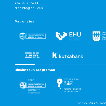
+34 943 01 57 61
dipcinfo@ehu.eus
Patronatua
Bikaintasun programak
LEGE OHARRA
KON