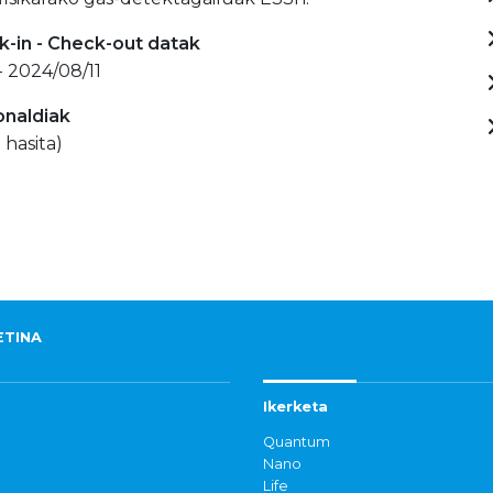
-in - Check-out datak
- 2024/08/11
onaldiak
 hasita)
ETINA
Ikerketa
Quantum
Nano
Life