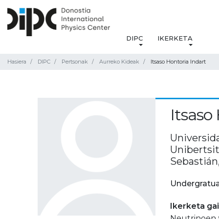
DIPC
IKERKETA
Hasiera
DIPC
Pertsonak
Aurreko Kideak
Itsaso Hontoria Indart
Itsaso
Universid
Unibertsi
Sebastián
Undergratua
Ikerketa ga
Neutrinoen f