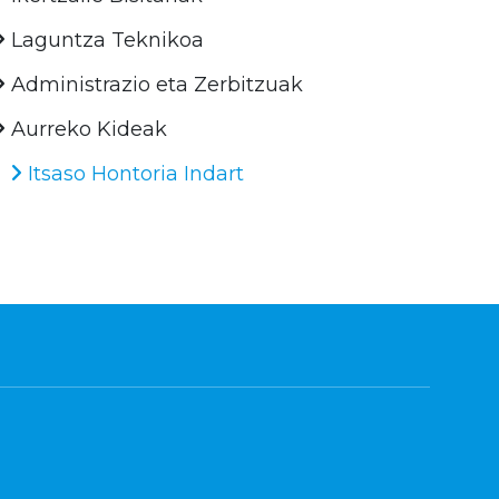
Laguntza Teknikoa
Administrazio eta Zerbitzuak
Aurreko Kideak
Itsaso Hontoria Indart