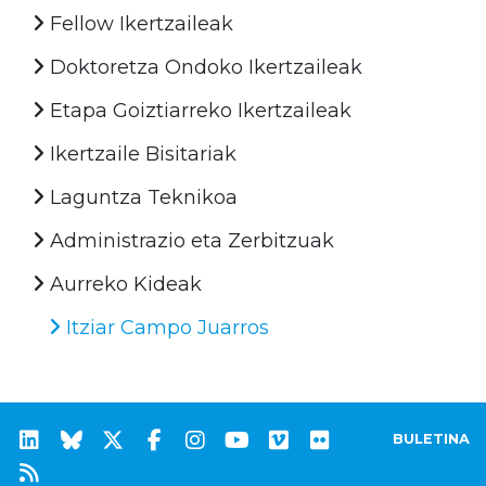
Fellow Ikertzaileak
Doktoretza Ondoko Ikertzaileak
Etapa Goiztiarreko Ikertzaileak
Ikertzaile Bisitariak
Laguntza Teknikoa
Administrazio eta Zerbitzuak
Aurreko Kideak
Itziar Campo Juarros
BULETINA