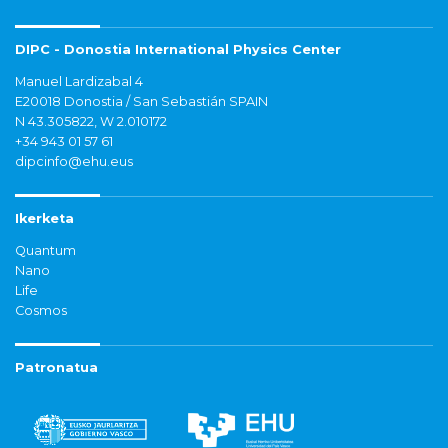
DIPC - Donostia International Physics Center
Manuel Lardizabal 4
E20018 Donostia / San Sebastián SPAIN
N 43.305822, W 2.010172
+34 943 01 57 61
dipcinfo@ehu.eus
Ikerketa
Quantum
Nano
Life
Cosmos
Patronatua