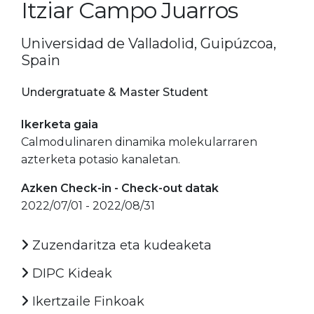
Itziar Campo Juarros
Universidad de Valladolid, Guipúzcoa,
Spain
Undergratuate & Master Student
Ikerketa gaia
Calmodulinaren dinamika molekularraren
azterketa potasio kanaletan.
Azken Check-in - Check-out datak
2022/07/01 - 2022/08/31
Zuzendaritza eta kudeaketa
DIPC Kideak
Ikertzaile Finkoak