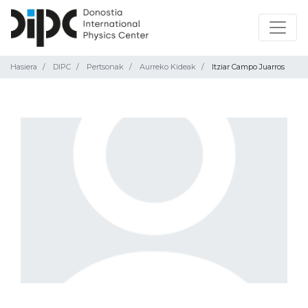
Hasiera
DIPC
Pertsonak
Aurreko Kideak
Itziar Campo Juarros