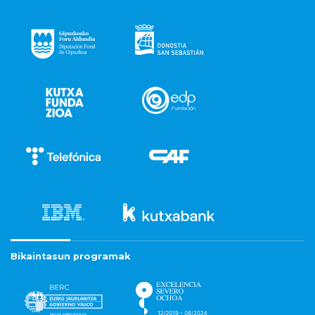
Bikaintasun programak