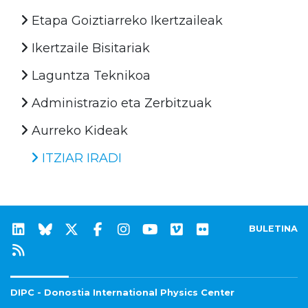
Etapa Goiztiarreko Ikertzaileak
Ikertzaile Bisitariak
Laguntza Teknikoa
Administrazio eta Zerbitzuak
Aurreko Kideak
ITZIAR IRADI
BULETINA
DIPC - Donostia International Physics Center