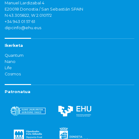
Manuel Lardizabal 4
E20018 Donostia / San Sebastián SPAIN
N 43.305822, W 2.010172
+34 943 01 57 61
dipcinfo@ehu.eus
Ikerketa
Quantum
Nano
Life
Cosmos
Patronatua