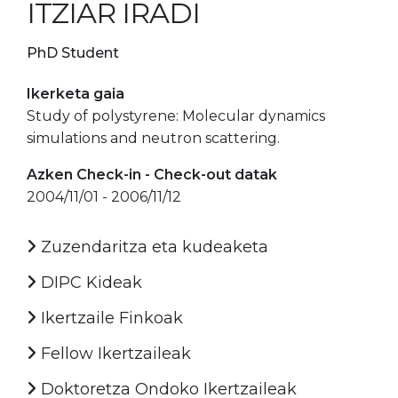
ITZIAR IRADI
PhD Student
Ikerketa gaia
Study of polystyrene: Molecular dynamics
simulations and neutron scattering.
Azken Check-in - Check-out datak
2004/11/01 - 2006/11/12
Zuzendaritza eta kudeaketa
DIPC Kideak
Ikertzaile Finkoak
Fellow Ikertzaileak
Doktoretza Ondoko Ikertzaileak