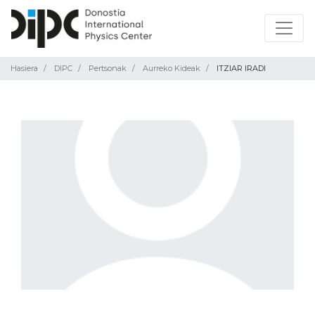
Hasiera
DIPC
Pertsonak
Aurreko Kideak
ITZIAR IRADI