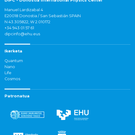
DIPC - Donostia International Physics Center
Manuel Lardizabal 4
E20018 Donostia / San Sebastián SPAIN
N 43.305822, W 2.010172
+34 943 01 57 61
dipcinfo@ehu.eus
Ikerketa
Quantum
Nano
Life
Cosmos
Patronatua