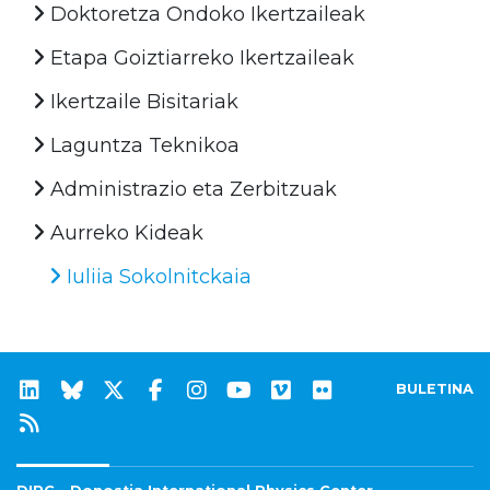
Doktoretza Ondoko Ikertzaileak
Etapa Goiztiarreko Ikertzaileak
Ikertzaile Bisitariak
Laguntza Teknikoa
Administrazio eta Zerbitzuak
Aurreko Kideak
Iuliia Sokolnitckaia
BULETINA