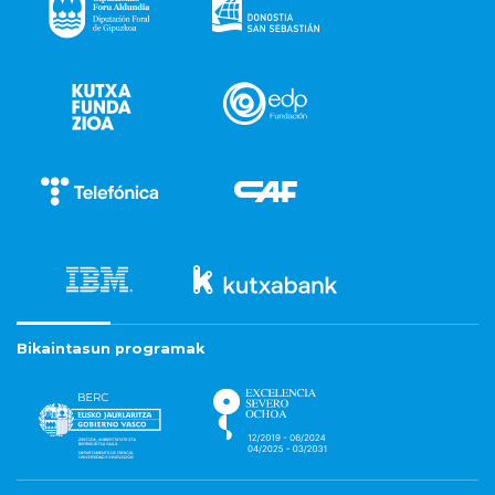
Bikaintasun programak