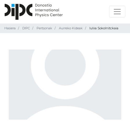
Hasiera
DIPC
Pertsonak
Aurreko Kideak
Iuliia Sokolnitckaia