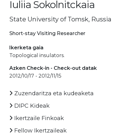
Iuliia Sokolnitckaia
State University of Tomsk, Russia
Short-stay Visiting Researcher
Ikerketa gaia
Topological insulators.
Azken Check-in - Check-out datak
2012/10/17 - 2012/11/15
Zuzendaritza eta kudeaketa
DIPC Kideak
Ikertzaile Finkoak
Fellow Ikertzaileak