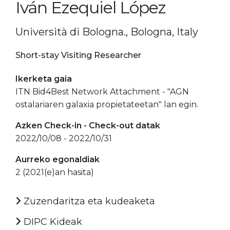
Iván Ezequiel López
Università di Bologna., Bologna, Italy
Short-stay Visiting Researcher
Ikerketa gaia
ITN Bid4Best Network Attachment - "AGN
ostalariaren galaxia propietateetan" lan egin.
Azken Check-in - Check-out datak
2022/10/08 - 2022/10/31
Aurreko egonaldiak
2 (2021(e)an hasita)
Zuzendaritza eta kudeaketa
DIPC Kideak