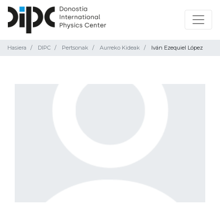
Hasiera
DIPC
Pertsonak
Aurreko Kideak
Iván Ezequiel López