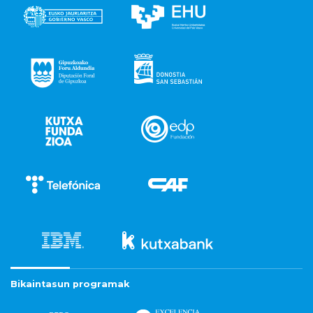
Bikaintasun programak