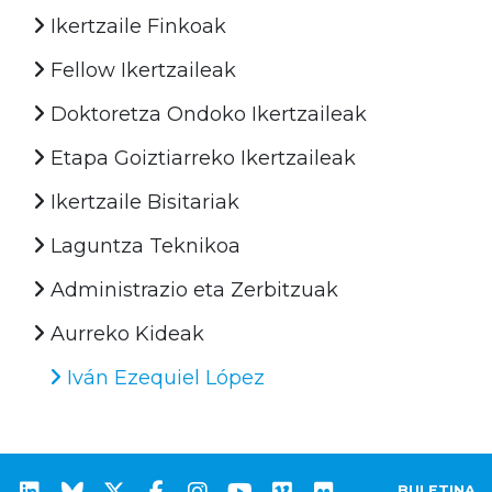
Ikertzaile Finkoak
Fellow Ikertzaileak
Doktoretza Ondoko Ikertzaileak
Etapa Goiztiarreko Ikertzaileak
Ikertzaile Bisitariak
Laguntza Teknikoa
Administrazio eta Zerbitzuak
Aurreko Kideak
Iván Ezequiel López
BULETINA