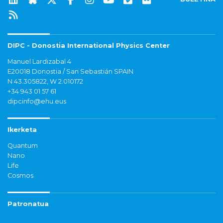
DIPC - Donostia International Physics Center
Manuel Lardizabal 4
E20018 Donostia / San Sebastián SPAIN
N 43.305822, W 2.010172
+34 943 01 57 61
dipcinfo@ehu.eus
Ikerketa
Quantum
Nano
Life
Cosmos
Patronatua