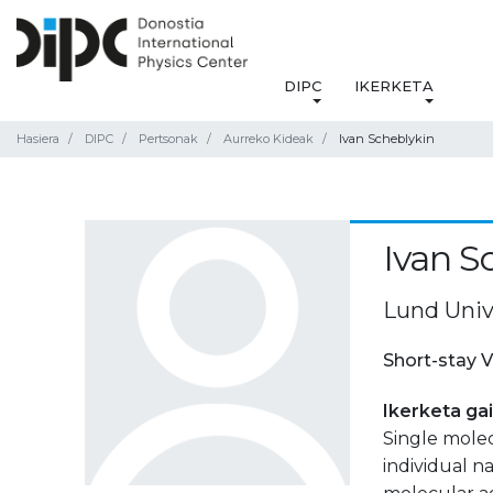
DIPC
IKERKETA
Hasiera
DIPC
Pertsonak
Aurreko Kideak
Ivan Scheblykin
Ivan S
Lund Univ
Short-stay V
Ikerketa ga
Single mole
individual 