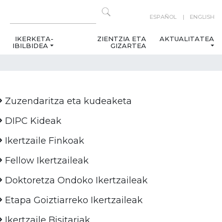
ESPAÑOL
ENGLISH
IKERKETA-
ZIENTZIA ETA
AKTUALITATEA
IBILBIDEA
GIZARTEA
Zuzendaritza eta kudeaketa
DIPC Kideak
Ikertzaile Finkoak
Fellow Ikertzaileak
Doktoretza Ondoko Ikertzaileak
Etapa Goiztiarreko Ikertzaileak
Ikertzaile Bisitariak