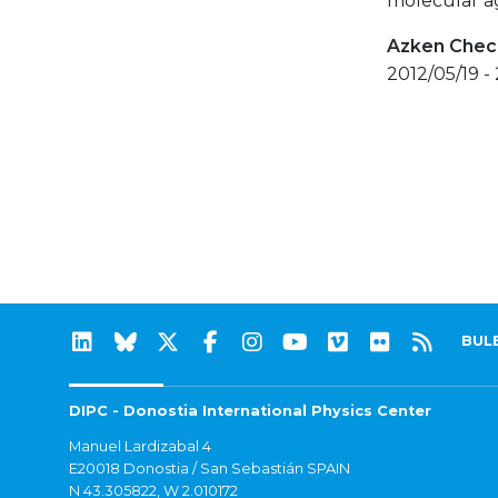
molecular a
Azken Check
2012/05/19 -
BUL
DIPC - Donostia International Physics Center
Manuel Lardizabal 4
E20018 Donostia / San Sebastián SPAIN
N 43.305822, W 2.010172