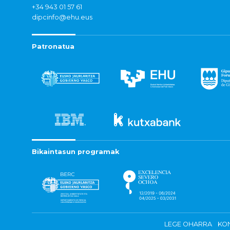
+34 943 01 57 61
dipcinfo@ehu.eus
Patronatua
Bikaintasun programak
LEGE OHARRA
KON