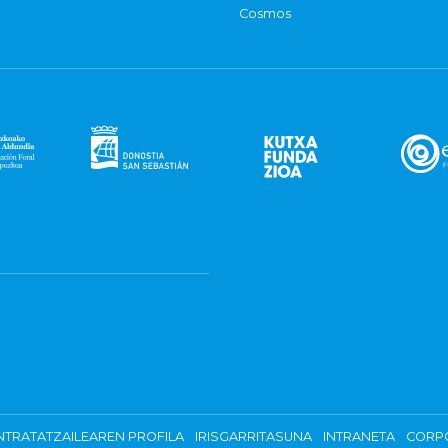
Cosmos
TRATATZAILEAREN PROFILA
IRISGARRITASUNA
INTRANETA
CORP