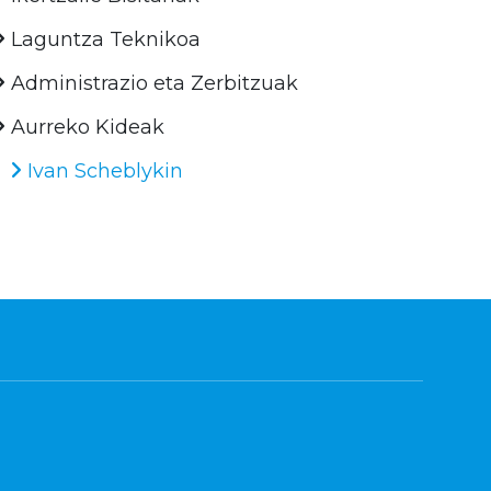
Laguntza Teknikoa
Administrazio eta Zerbitzuak
Aurreko Kideak
Ivan Scheblykin