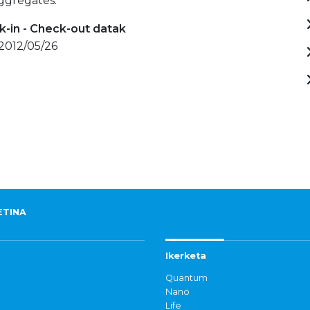
ggregates.
-in - Check-out datak
 2012/05/26
ETINA
Ikerketa
Quantum
Nano
Life