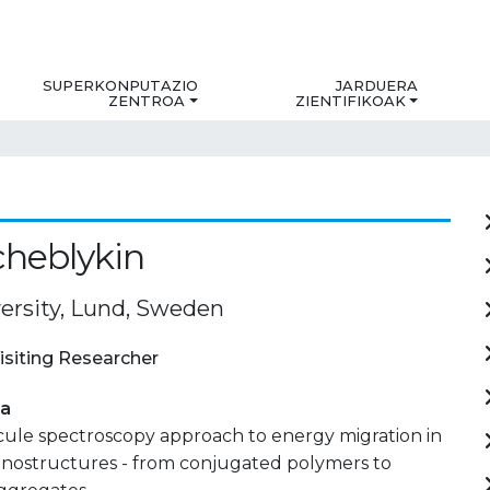
SUPERKONPUTAZIO
JARDUERA
ZENTROA
ZIENTIFIKOAK
cheblykin
ersity, Lund, Sweden
isiting Researcher
ia
cule spectroscopy approach to energy migration in
nanostructures - from conjugated polymers to