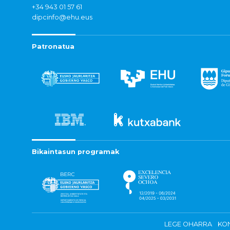
+34 943 01 57 61
dipcinfo@ehu.eus
Patronatua
Bikaintasun programak
LEGE OHARRA
KON