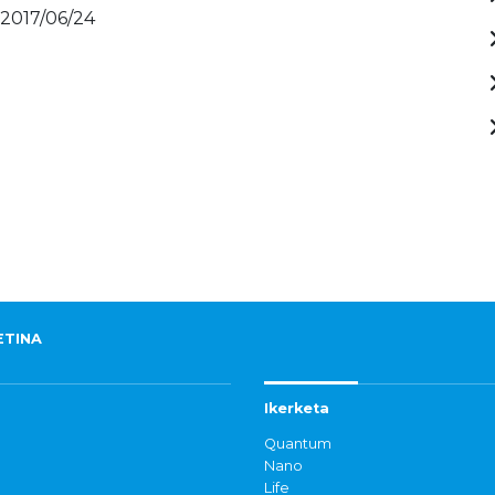
 2017/06/24
ETINA
Ikerketa
Quantum
Nano
Life