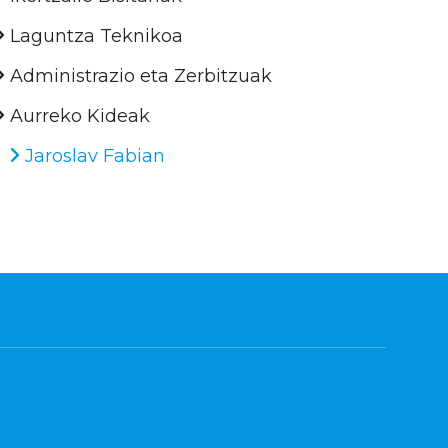
Laguntza Teknikoa
Administrazio eta Zerbitzuak
Aurreko Kideak
Jaroslav Fabian