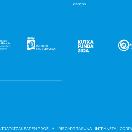
Cosmos
TRATATZAILEAREN PROFILA
IRISGARRITASUNA
INTRANETA
CORP