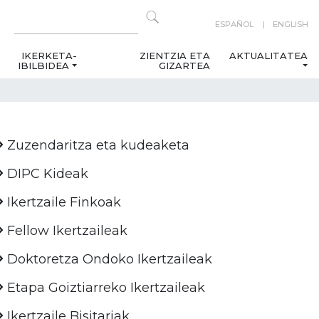
ESPAÑOL
ENGLISH
IKERKETA-
ZIENTZIA ETA
AKTUALITATEA
IBILBIDEA
GIZARTEA
Zuzendaritza eta kudeaketa
DIPC Kideak
Ikertzaile Finkoak
Fellow Ikertzaileak
Doktoretza Ondoko Ikertzaileak
Etapa Goiztiarreko Ikertzaileak
Ikertzaile Bisitariak