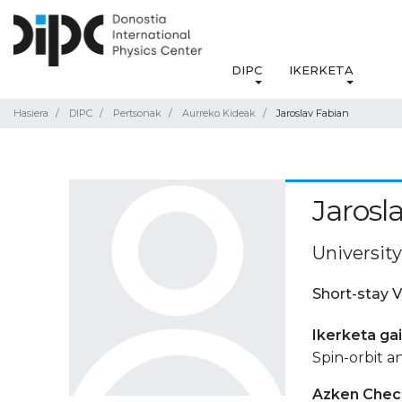
DIPC
IKERKETA
Hasiera
DIPC
Pertsonak
Aurreko Kideak
Jaroslav Fabian
Jarosl
Universit
Short-stay V
Ikerketa ga
Spin-orbit a
Azken Check