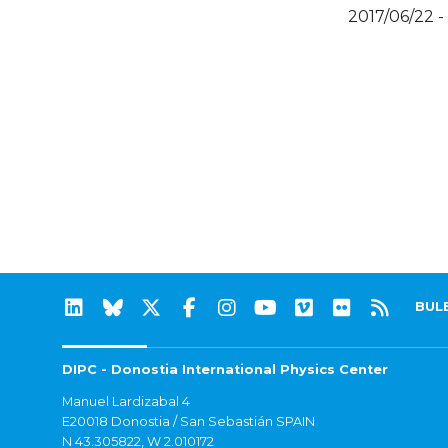
2017/06/22 -
BUL
DIPC - Donostia International Physics Center
Manuel Lardizabal 4
E20018 Donostia / San Sebastián SPAIN
N 43.305822, W 2.010172