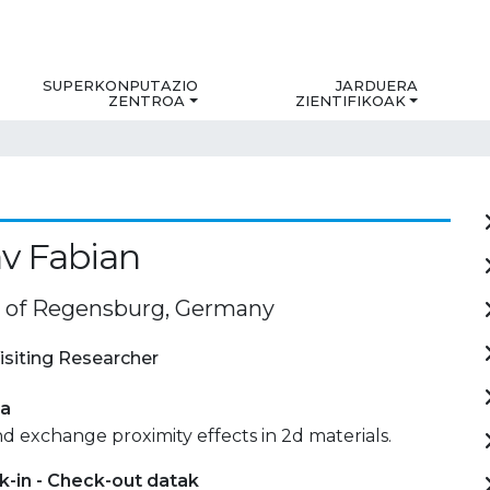
SUPERKONPUTAZIO
JARDUERA
ZENTROA
ZIENTIFIKOAK
av Fabian
y of Regensburg, Germany
isiting Researcher
ia
nd exchange proximity effects in 2d materials.
-in - Check-out datak