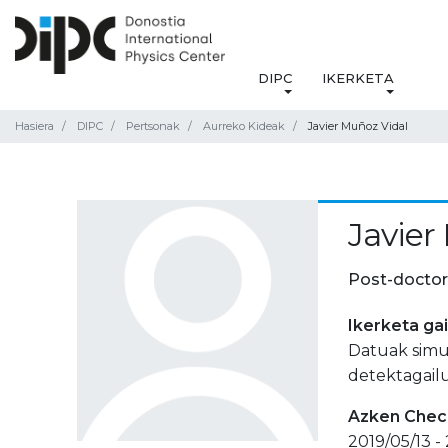
DIPC
IKERKETA
Hasiera
DIPC
Pertsonak
Aurreko Kideak
Javier Muñoz Vidal
Javier
Post-doctor
Ikerketa ga
Datuak simu
detektagail
Azken Check
2019/05/13 -