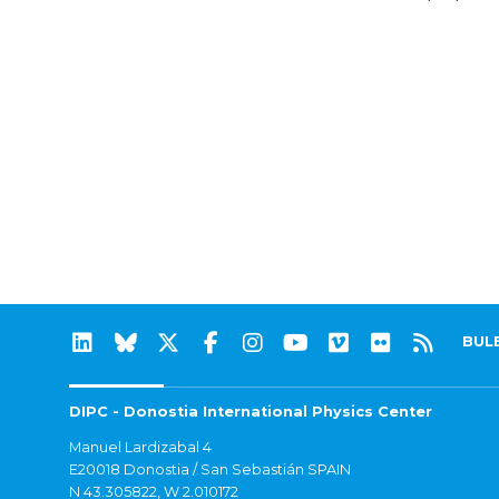
BUL
DIPC - Donostia International Physics Center
Manuel Lardizabal 4
E20018 Donostia / San Sebastián SPAIN
N 43.305822, W 2.010172