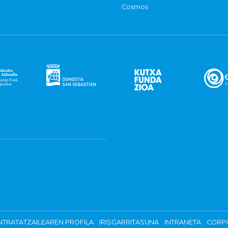
Cosmos
TRATATZAILEAREN PROFILA
IRISGARRITASUNA
INTRANETA
CORP