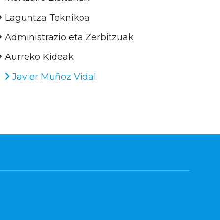
Laguntza Teknikoa
Administrazio eta Zerbitzuak
Aurreko Kideak
Javier Muñoz Vidal