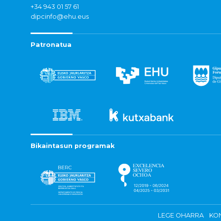
+34 943 01 57 61
dipcinfo@ehu.eus
Patronatua
Bikaintasun programak
LEGE OHARRA
KON