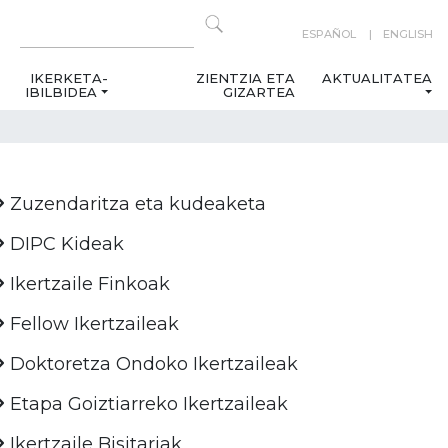
ESPAÑOL
ENGLISH
IKERKETA-
ZIENTZIA ETA
AKTUALITATEA
IBILBIDEA
GIZARTEA
Zuzendaritza eta kudeaketa
DIPC Kideak
Ikertzaile Finkoak
Fellow Ikertzaileak
Doktoretza Ondoko Ikertzaileak
Etapa Goiztiarreko Ikertzaileak
Ikertzaile Bisitariak