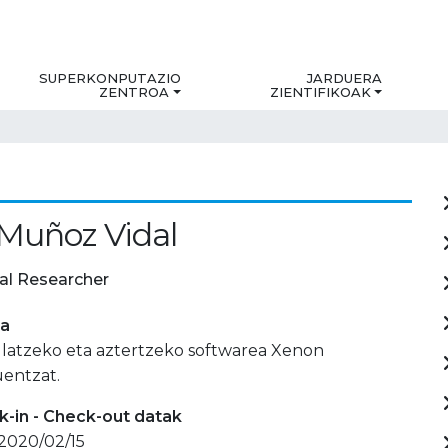
SUPERKONPUTAZIO
JARDUERA
ZENTROA
ZIENTIFIKOAK
 Muñoz Vidal
al Researcher
ia
latzeko eta aztertzeko softwarea Xenon
uentzat.
-in - Check-out datak
 2020/02/15