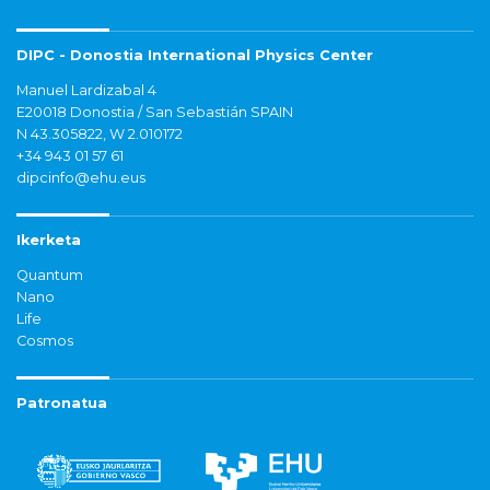
DIPC - Donostia International Physics Center
Manuel Lardizabal 4
E20018 Donostia / San Sebastián SPAIN
N 43.305822, W 2.010172
+34 943 01 57 61
dipcinfo@ehu.eus
Ikerketa
Quantum
Nano
Life
Cosmos
Patronatua