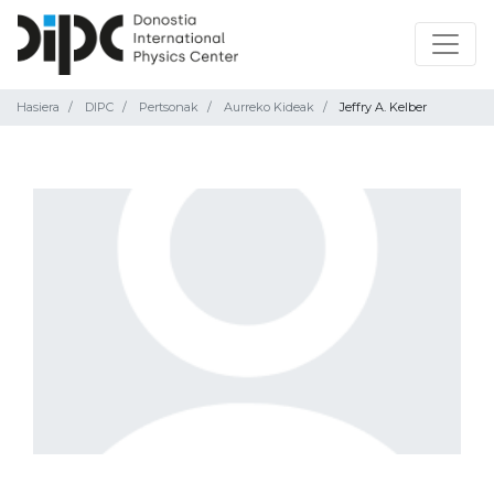
Hasiera
DIPC
Pertsonak
Aurreko Kideak
Jeffry A. Kelber