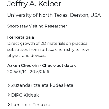
Jeffry A. Kelber
University of North Texas, Denton, USA
Short-stay Visiting Researcher
Ikerketa gaia
Direct growth of 2D materials on practical
substrates: from surface chemistry to new
physics and devices.
Azken Check-in - Check-out datak
2015/01/14 - 2015/01/16
Zuzendaritza eta kudeaketa
DIPC Kideak
Ikertzaile Finkoak