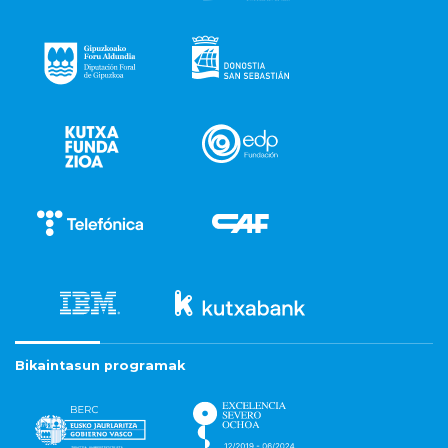
Bikaintasun programak