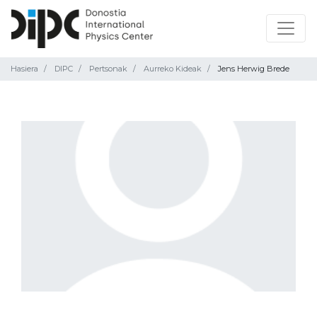
Hasiera
DIPC
Pertsonak
Aurreko Kideak
Jens Herwig Brede