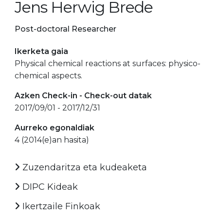
Jens Herwig Brede
Post-doctoral Researcher
Ikerketa gaia
Physical chemical reactions at surfaces: physico-
chemical aspects.
Azken Check-in - Check-out datak
2017/09/01 - 2017/12/31
Aurreko egonaldiak
4 (2014(e)an hasita)
Zuzendaritza eta kudeaketa
DIPC Kideak
Ikertzaile Finkoak