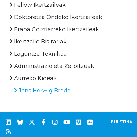
Fellow Ikertzaileak
Doktoretza Ondoko Ikertzaileak
Etapa Goiztiarreko Ikertzaileak
Ikertzaile Bisitariak
Laguntza Teknikoa
Administrazio eta Zerbitzuak
Aurreko Kideak
Jens Herwig Brede
BULETINA