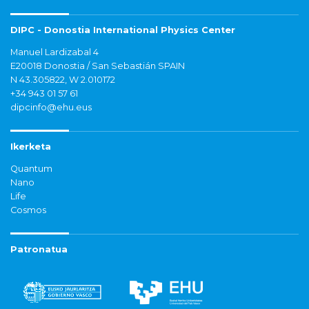
DIPC - Donostia International Physics Center
Manuel Lardizabal 4
E20018 Donostia / San Sebastián SPAIN
N 43.305822, W 2.010172
+34 943 01 57 61
dipcinfo@ehu.eus
Ikerketa
Quantum
Nano
Life
Cosmos
Patronatua