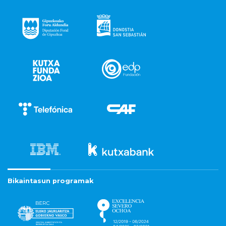
Bikaintasun programak