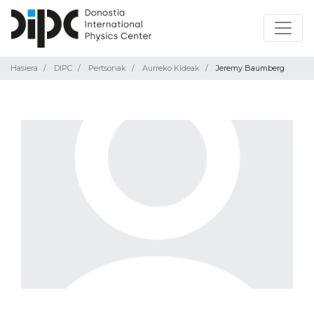
Hasiera
DIPC
Pertsonak
Aurreko Kideak
Jeremy Baumberg