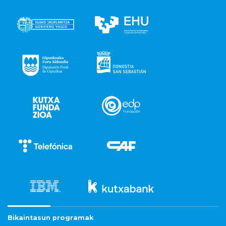
Bikaintasun programak