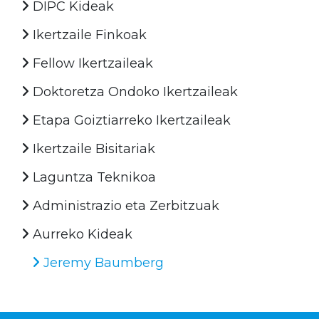
DIPC Kideak
Ikertzaile Finkoak
Fellow Ikertzaileak
Doktoretza Ondoko Ikertzaileak
Etapa Goiztiarreko Ikertzaileak
Ikertzaile Bisitariak
Laguntza Teknikoa
Administrazio eta Zerbitzuak
Aurreko Kideak
Jeremy Baumberg