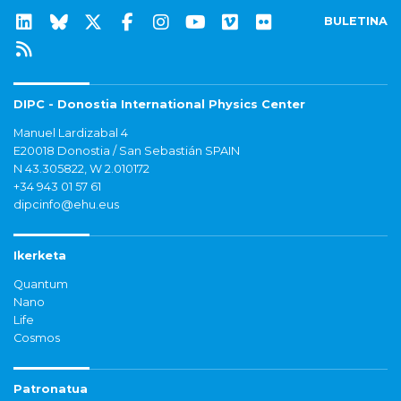
BULETINA
DIPC - Donostia International Physics Center
Manuel Lardizabal 4
E20018 Donostia / San Sebastián SPAIN
N 43.305822, W 2.010172
+34 943 01 57 61
dipcinfo@ehu.eus
Ikerketa
Quantum
Nano
Life
Cosmos
Patronatua