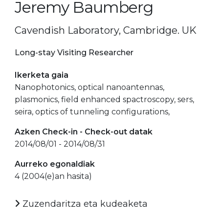
Jeremy Baumberg
Cavendish Laboratory, Cambridge. UK
Long-stay Visiting Researcher
Ikerketa gaia
Nanophotonics, optical nanoantennas,
plasmonics, field enhanced spactroscopy, sers,
seira, optics of tunneling configurations,
Azken Check-in - Check-out datak
2014/08/01 - 2014/08/31
Aurreko egonaldiak
4 (2004(e)an hasita)
Zuzendaritza eta kudeaketa