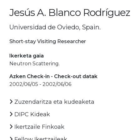
Jesús A. Blanco Rodríguez
Universidad de Oviedo, Spain.
Short-stay Visiting Researcher
Ikerketa gaia
Neutron Scattering.
Azken Check-in - Check-out datak
2002/06/05 - 2002/06/06
Zuzendaritza eta kudeaketa
DIPC Kideak
Ikertzaile Finkoak
Fellow Ikertzaileak