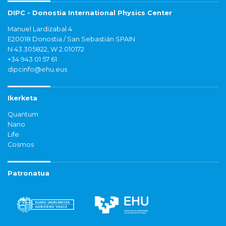
DIPC - Donostia International Physics Center
Manuel Lardizabal 4
E20018 Donostia / San Sebastián SPAIN
N 43.305822, W 2.010172
+34 943 01 57 61
dipcinfo@ehu.eus
Ikerketa
Quantum
Nano
Life
Cosmos
Patronatua