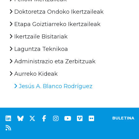
Doktoretza Ondoko Ikertzaileak
Etapa Goiztiarreko Ikertzaileak
Ikertzaile Bisitariak
Laguntza Teknikoa
Administrazio eta Zerbitzuak
Aurreko Kideak
Jesús A. Blanco Rodríguez
BULETINA