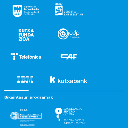
Bikaintasun programak