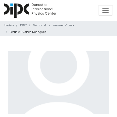
Hasiera
DIPC
Pertsonak
Aurreko Kideak
Jesús A. Blanco Rodríguez