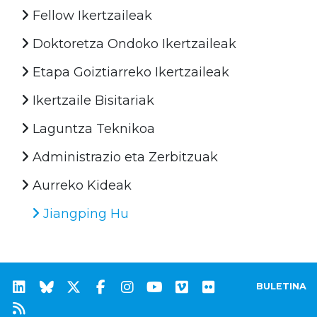
Fellow Ikertzaileak
Doktoretza Ondoko Ikertzaileak
Etapa Goiztiarreko Ikertzaileak
Ikertzaile Bisitariak
Laguntza Teknikoa
Administrazio eta Zerbitzuak
Aurreko Kideak
Jiangping Hu
BULETINA