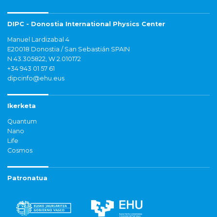
DIPC - Donostia International Physics Center
Manuel Lardizabal 4
E20018 Donostia / San Sebastián SPAIN
N 43.305822, W 2.010172
+34 943 01 57 61
dipcinfo@ehu.eus
Ikerketa
Quantum
Nano
Life
Cosmos
Patronatua