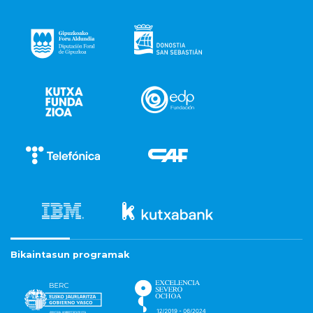
Bikaintasun programak