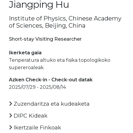
Jiangping Hu
Institute of Physics, Chinese Academy
of Sciences, Beijing, China
Short-stay Visiting Researcher
Ikerketa gaia
Tenperatura altuko eta fisika topologikoko
supereroaleak.
Azken Check-in - Check-out datak
2025/07/29 - 2025/08/14
Zuzendaritza eta kudeaketa
DIPC Kideak
Ikertzaile Finkoak