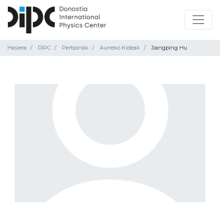
Hasiera
DIPC
Pertsonak
Aurreko Kideak
Jiangping Hu