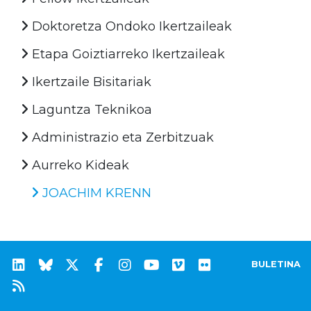
Doktoretza Ondoko Ikertzaileak
Etapa Goiztiarreko Ikertzaileak
Ikertzaile Bisitariak
Laguntza Teknikoa
Administrazio eta Zerbitzuak
Aurreko Kideak
JOACHIM KRENN
BULETINA