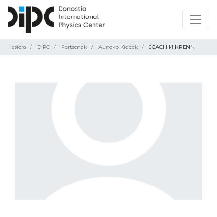
Hasiera
DIPC
Pertsonak
Aurreko Kideak
JOACHIM KRENN