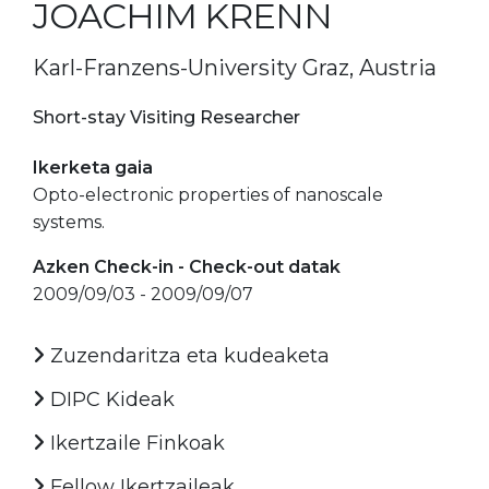
JOACHIM KRENN
Karl-Franzens-University Graz, Austria
Short-stay Visiting Researcher
Ikerketa gaia
Opto-electronic properties of nanoscale
systems.
Azken Check-in - Check-out datak
2009/09/03 - 2009/09/07
Zuzendaritza eta kudeaketa
DIPC Kideak
Ikertzaile Finkoak
Fellow Ikertzaileak