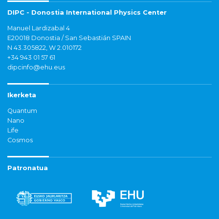
DIPC - Donostia International Physics Center
Manuel Lardizabal 4
E20018 Donostia / San Sebastián SPAIN
N 43.305822, W 2.010172
+34 943 01 57 61
dipcinfo@ehu.eus
Ikerketa
Quantum
Nano
Life
Cosmos
Patronatua