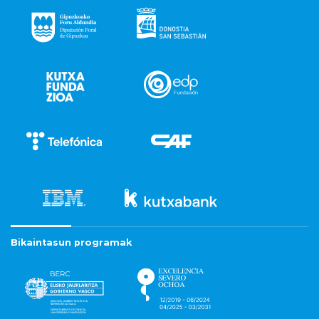
Bikaintasun programak