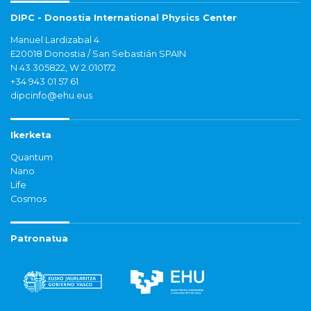
DIPC - Donostia International Physics Center
Manuel Lardizabal 4
E20018 Donostia / San Sebastián SPAIN
N 43.305822, W 2.010172
+34 943 01 57 61
dipcinfo@ehu.eus
Ikerketa
Quantum
Nano
Life
Cosmos
Patronatua