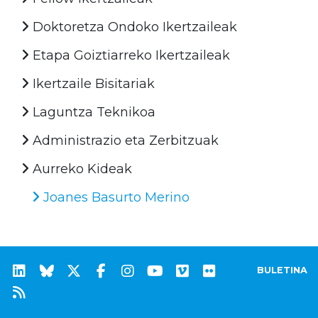
Doktoretza Ondoko Ikertzaileak
Etapa Goiztiarreko Ikertzaileak
Ikertzaile Bisitariak
Laguntza Teknikoa
Administrazio eta Zerbitzuak
Aurreko Kideak
Joanes Basurto Merino
BULETINA