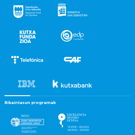
Bikaintasun programak