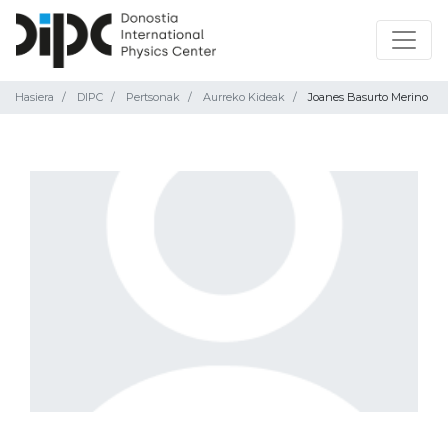
Hasiera
DIPC
Pertsonak
Aurreko Kideak
Joanes Basurto Merino