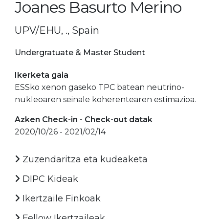
Joanes Basurto Merino
UPV/EHU, ., Spain
Undergratuate & Master Student
Ikerketa gaia
ESSko xenon gaseko TPC batean neutrino-
nukleoaren seinale koherentearen estimazioa.
Azken Check-in - Check-out datak
2020/10/26 - 2021/02/14
Zuzendaritza eta kudeaketa
DIPC Kideak
Ikertzaile Finkoak
Fellow Ikertzaileak