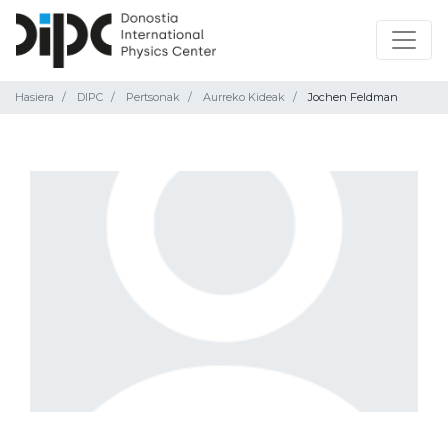
Hasiera
DIPC
Pertsonak
Aurreko Kideak
Jochen Feldman