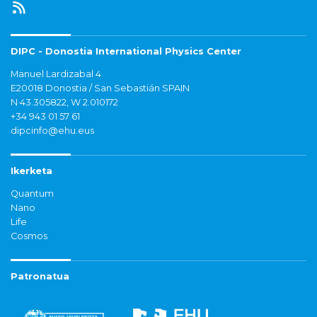
DIPC - Donostia International Physics Center
Manuel Lardizabal 4
E20018 Donostia / San Sebastián SPAIN
N 43.305822, W 2.010172
+34 943 01 57 61
dipcinfo@ehu.eus
Ikerketa
Quantum
Nano
Life
Cosmos
Patronatua