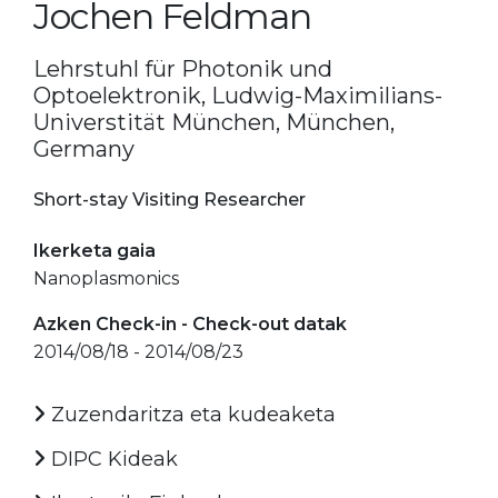
Jochen Feldman
Lehrstuhl für Photonik und
Optoelektronik, Ludwig-Maximilians-
Universtität München, München,
Germany
Short-stay Visiting Researcher
Ikerketa gaia
Nanoplasmonics
Azken Check-in - Check-out datak
2014/08/18 - 2014/08/23
Zuzendaritza eta kudeaketa
DIPC Kideak