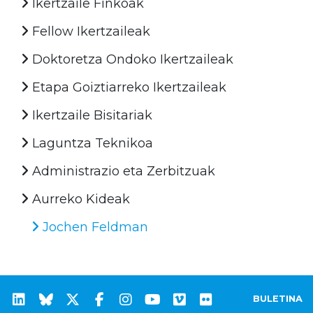
Ikertzaile Finkoak
Fellow Ikertzaileak
Doktoretza Ondoko Ikertzaileak
Etapa Goiztiarreko Ikertzaileak
Ikertzaile Bisitariak
Laguntza Teknikoa
Administrazio eta Zerbitzuak
Aurreko Kideak
Jochen Feldman
BULETINA