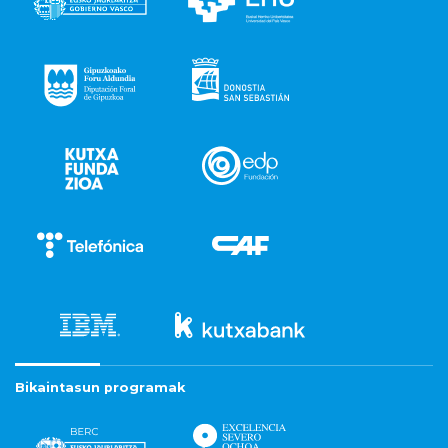
Bikaintasun programak