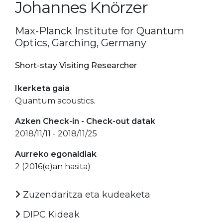
Johannes Knörzer
Max-Planck Institute for Quantum
Optics, Garching, Germany
Short-stay Visiting Researcher
Ikerketa gaia
Quantum acoustics.
Azken Check-in - Check-out datak
2018/11/11 - 2018/11/25
Aurreko egonaldiak
2 (2016(e)an hasita)
Zuzendaritza eta kudeaketa
DIPC Kideak