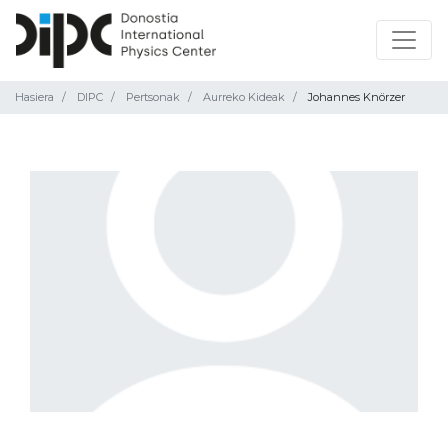
Hasiera
DIPC
Pertsonak
Aurreko Kideak
Johannes Knörzer