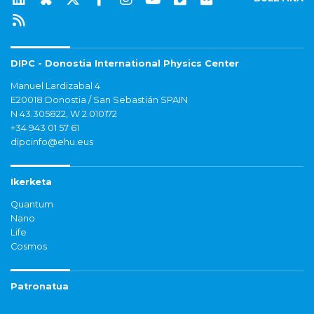
DIPC - Donostia International Physics Center
Manuel Lardizabal 4
E20018 Donostia / San Sebastián SPAIN
N 43.305822, W 2.010172
+34 943 01 57 61
dipcinfo@ehu.eus
Ikerketa
Quantum
Nano
Life
Cosmos
Patronatua