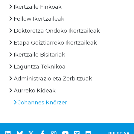
Ikertzaile Finkoak
Fellow Ikertzaileak
Doktoretza Ondoko Ikertzaileak
Etapa Goiztiarreko Ikertzaileak
Ikertzaile Bisitariak
Laguntza Teknikoa
Administrazio eta Zerbitzuak
Aurreko Kideak
Johannes Knörzer
BULETINA