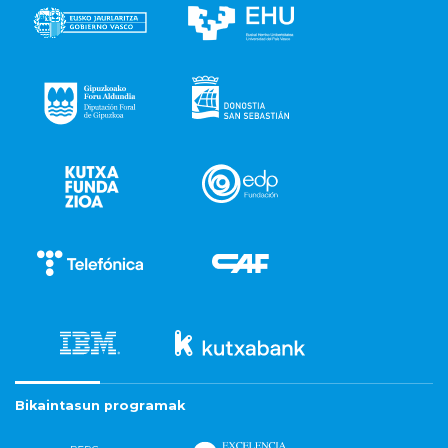
Bikaintasun programak