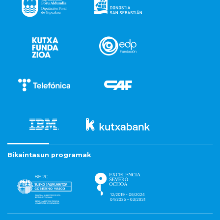
Bikaintasun programak