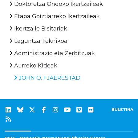
Doktoretza Ondoko Ikertzaileak
Etapa Goiztiarreko Ikertzaileak
Ikertzaile Bisitariak
Laguntza Teknikoa
Administrazio eta Zerbitzuak
Aurreko Kideak
JOHN O. FJAERESTAD
BULETINA