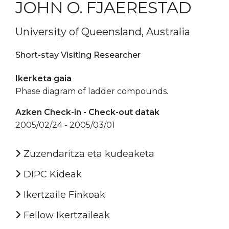
JOHN O. FJAERESTAD
University of Queensland, Australia
Short-stay Visiting Researcher
Ikerketa gaia
Phase diagram of ladder compounds.
Azken Check-in - Check-out datak
2005/02/24 - 2005/03/01
Zuzendaritza eta kudeaketa
DIPC Kideak
Ikertzaile Finkoak
Fellow Ikertzaileak