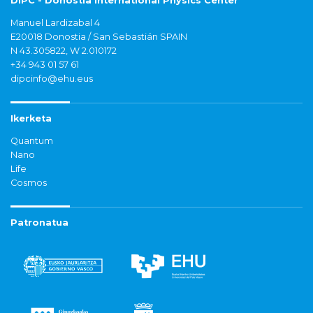
DIPC - Donostia International Physics Center
Manuel Lardizabal 4
E20018 Donostia / San Sebastián SPAIN
N 43.305822, W 2.010172
+34 943 01 57 61
dipcinfo@ehu.eus
Ikerketa
Quantum
Nano
Life
Cosmos
Patronatua