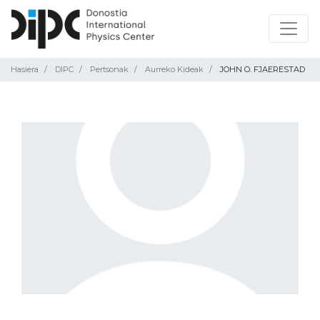
Hasiera
DIPC
Pertsonak
Aurreko Kideak
JOHN O. FJAERESTAD