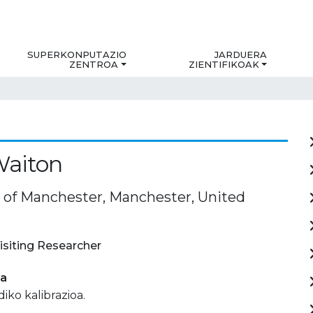
SUPERKONPUTAZIO
JARDUERA
ZENTROA
ZIENTIFIKOAK
Waiton
y of Manchester, Manchester, United
isiting Researcher
ia
iko kalibrazioa.