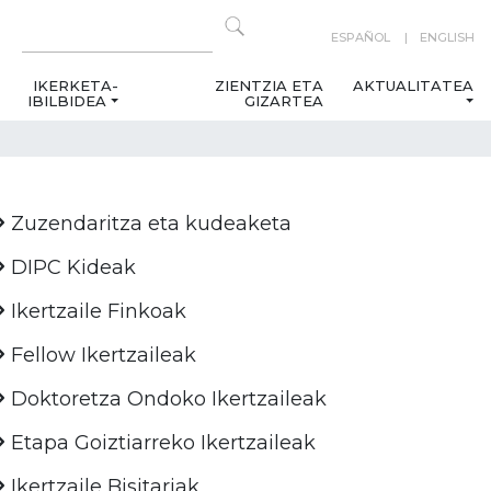
ESPAÑOL
ENGLISH
IKERKETA-
ZIENTZIA ETA
AKTUALITATEA
IBILBIDEA
GIZARTEA
Zuzendaritza eta kudeaketa
DIPC Kideak
Ikertzaile Finkoak
Fellow Ikertzaileak
Doktoretza Ondoko Ikertzaileak
Etapa Goiztiarreko Ikertzaileak
Ikertzaile Bisitariak