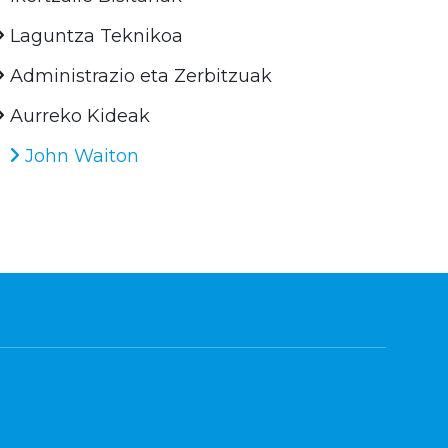
Laguntza Teknikoa
Administrazio eta Zerbitzuak
Aurreko Kideak
John Waiton