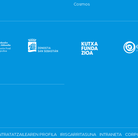
Cosmos
TRATATZAILEAREN PROFILA
IRISGARRITASUNA
INTRANETA
CORP