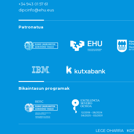
+34 943 01 57 61
dipcinfo@ehu.eus
Patronatua
Bikaintasun programak
LEGE OHARRA
KON