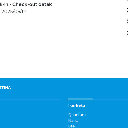
-in - Check-out datak
 2025/06/12
ETINA
Ikerketa
Quantum
Nano
Life