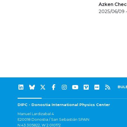
Azken Check
2025/06/09 -
BUL
DIPC - Donostia International Physics Center
Manuel Lardizabal 4
E20018 Donostia / San Sebastián SPAIN
N 43.305822, W 2.010172