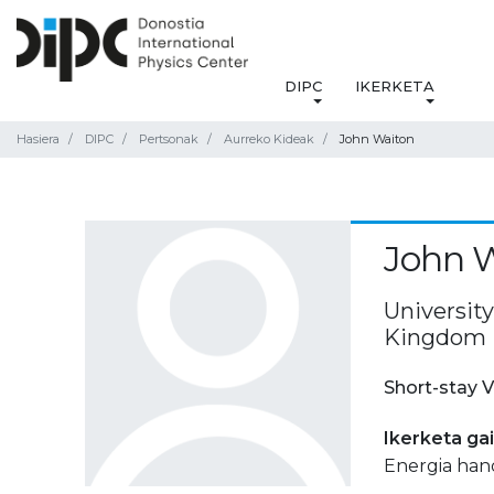
DIPC
IKERKETA
Hasiera
DIPC
Pertsonak
Aurreko Kideak
John Waiton
John 
Universit
Kingdom
Short-stay V
Ikerketa ga
Energia hand