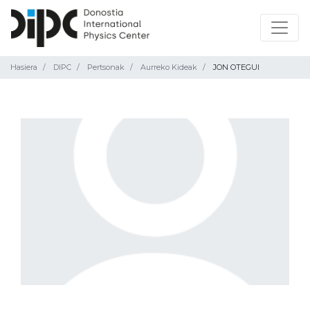
Hasiera
DIPC
Pertsonak
Aurreko Kideak
JON OTEGUI