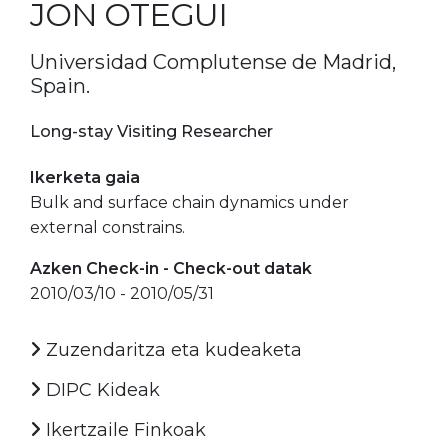
JON OTEGUI
Universidad Complutense de Madrid,
Spain.
Long-stay Visiting Researcher
Ikerketa gaia
Bulk and surface chain dynamics under
external constrains.
Azken Check-in - Check-out datak
2010/03/10 - 2010/05/31
Zuzendaritza eta kudeaketa
DIPC Kideak
Ikertzaile Finkoak