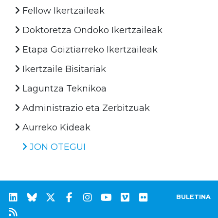
Fellow Ikertzaileak
Doktoretza Ondoko Ikertzaileak
Etapa Goiztiarreko Ikertzaileak
Ikertzaile Bisitariak
Laguntza Teknikoa
Administrazio eta Zerbitzuak
Aurreko Kideak
JON OTEGUI
BULETINA