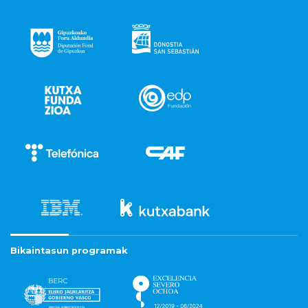
Bikaintasun programak