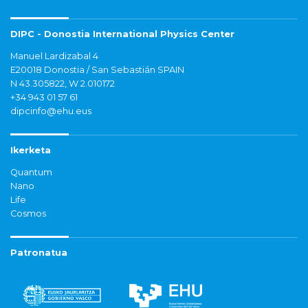
DIPC - Donostia International Physics Center
Manuel Lardizabal 4
E20018 Donostia / San Sebastián SPAIN
N 43.305822, W 2.010172
+34 943 01 57 61
dipcinfo@ehu.eus
Ikerketa
Quantum
Nano
Life
Cosmos
Patronatua