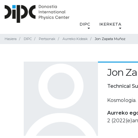
DIPC
IKERKETA
Hasiera
DIPC
Pertsonak
Aurreko Kideak
Jon Zapata Muñoz
Jon Z
Technical S
Kosmologia.
Aurreko eg
2 (2022(e)an