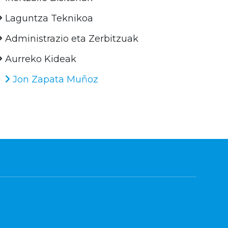
Laguntza Teknikoa
Administrazio eta Zerbitzuak
Aurreko Kideak
Jon Zapata Muñoz