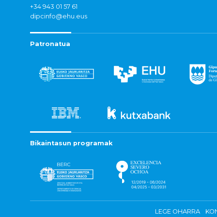
+34 943 01 57 61
dipcinfo@ehu.eus
Patronatua
Bikaintasun programak
LEGE OHARRA
KON