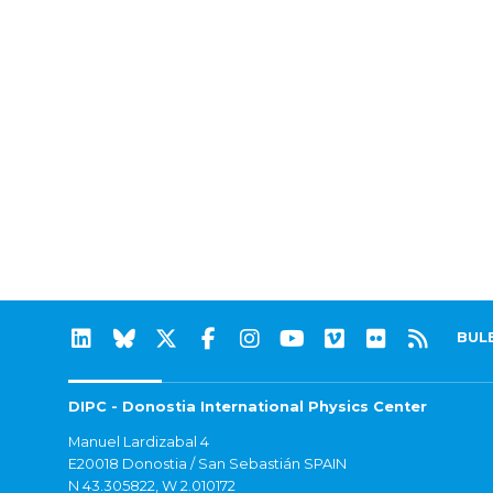
BUL
DIPC - Donostia International Physics Center
Manuel Lardizabal 4
E20018 Donostia / San Sebastián SPAIN
N 43.305822, W 2.010172