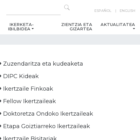
ESPAÑOL
ENGLISH
IKERKETA-
ZIENTZIA ETA
AKTUALITATEA
IBILBIDEA
GIZARTEA
Zuzendaritza eta kudeaketa
DIPC Kideak
Ikertzaile Finkoak
Fellow Ikertzaileak
Doktoretza Ondoko Ikertzaileak
Etapa Goiztiarreko Ikertzaileak
Ikertzaile Bisitariak