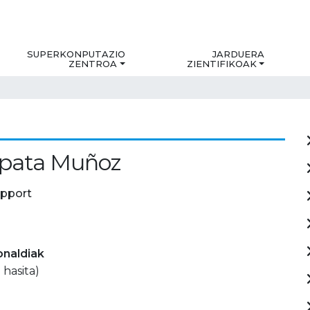
SUPERKONPUTAZIO
JARDUERA
ZENTROA
ZIENTIFIKOAK
apata Muñoz
upport
onaldiak
 hasita)