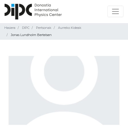
Hasiera
DIPC
Pertsonak
Aurreko Kideak
Jonas Lundholm Bertelsen