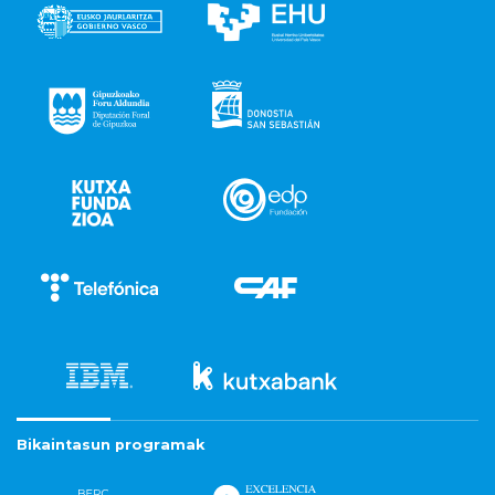
Bikaintasun programak