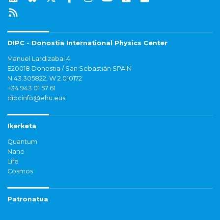
DIPC - Donostia International Physics Center
Manuel Lardizabal 4
E20018 Donostia / San Sebastián SPAIN
N 43.305822, W 2.010172
+34 943 01 57 61
dipcinfo@ehu.eus
Ikerketa
Quantum
Nano
Life
Cosmos
Patronatua