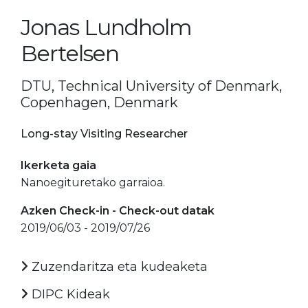
Jonas Lundholm
Bertelsen
DTU, Technical University of Denmark,
Copenhagen, Denmark
Long-stay Visiting Researcher
Ikerketa gaia
Nanoegituretako garraioa.
Azken Check-in - Check-out datak
2019/06/03 - 2019/07/26
Zuzendaritza eta kudeaketa
DIPC Kideak