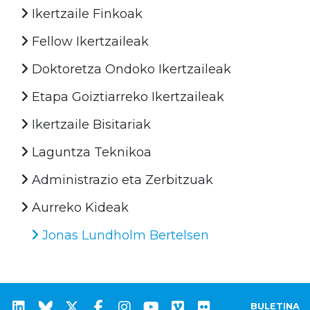
Ikertzaile Finkoak
Fellow Ikertzaileak
Doktoretza Ondoko Ikertzaileak
Etapa Goiztiarreko Ikertzaileak
Ikertzaile Bisitariak
Laguntza Teknikoa
Administrazio eta Zerbitzuak
Aurreko Kideak
Jonas Lundholm Bertelsen
BULETINA