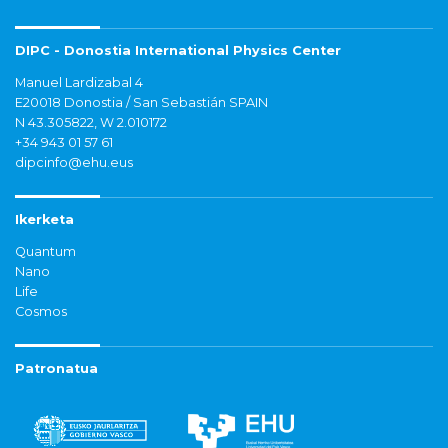
DIPC - Donostia International Physics Center
Manuel Lardizabal 4
E20018 Donostia / San Sebastián SPAIN
N 43.305822, W 2.010172
+34 943 01 57 61
dipcinfo@ehu.eus
Ikerketa
Quantum
Nano
Life
Cosmos
Patronatua