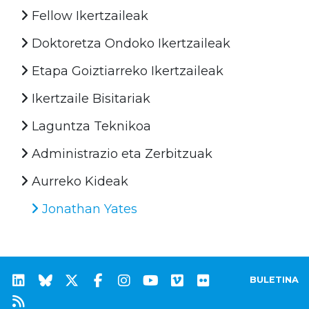
Fellow Ikertzaileak
Doktoretza Ondoko Ikertzaileak
Etapa Goiztiarreko Ikertzaileak
Ikertzaile Bisitariak
Laguntza Teknikoa
Administrazio eta Zerbitzuak
Aurreko Kideak
Jonathan Yates
BULETINA