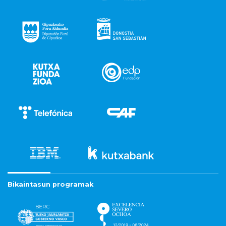
Bikaintasun programak