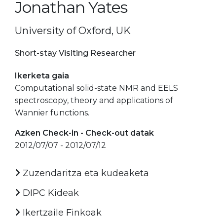
Jonathan Yates
University of Oxford, UK
Short-stay Visiting Researcher
Ikerketa gaia
Computational solid-state NMR and EELS
spectroscopy, theory and applications of
Wannier functions.
Azken Check-in - Check-out datak
2012/07/07 - 2012/07/12
Zuzendaritza eta kudeaketa
DIPC Kideak
Ikertzaile Finkoak