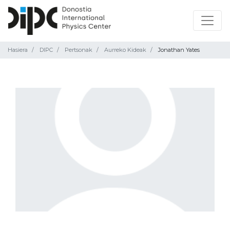
Hasiera
DIPC
Pertsonak
Aurreko Kideak
Jonathan Yates